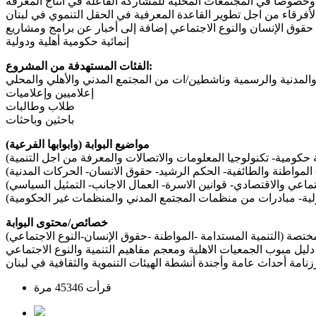
 وخصوصاً في المجتمعات المحلية للمشاركة الفاعلة في انتاج المعرفة
الأفرقاء من اجل تطوير القاعدة المعرفية في الحقل التنموي في لبنان
حقوق الإنسان والنوع الاجتماعي إضافة إلى أخبار عن برامج ومشاريع
إنمائية حكومية أهلية ودولية
الفئات المستهدفة من المشروع:
ة والمدنية والرسمية وناشطين/ات من المجتمع المدني والأهلي والمحلي
إعلاميين وإعلاميات
طلاب وطالبات
باحثين وباحثات
مواضيع البوابة (وابوابها الفرعية)
وية حكومية- تكنولوجيا المعلومات والاتصالات والمعرفة من اجل التنمية)
 المواطنة والطائفية- الحكم الرشيد- حقوق الانسان- الحركات المدنية)
تماعي والاقتصادي- قوانين الاسرة- العمال الاجانب- التمثيل السياسي)
لدولية- مبادرات من منظمات المجتمع المدني والمنظمات غير الحكومية)
خصائص/محتوى البوابة
تصة (التنمية المستدامة -المواطنة -حقوق الإنسان-النوع الاجتماعي)
دليل مبوب الجمعيات الاهلية ومعجم مفاهيم التنمية والنوع الاجتماعي
زنامة أحداث عامة وأجندة أنشطة الهيئات التنموية والثقافية في لبنان
قرأت 45346 مرة