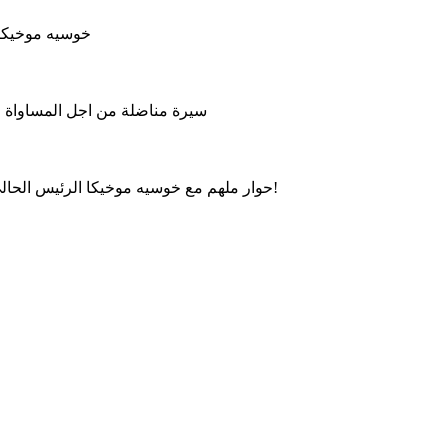
خوسيه موخيكا 
سيرة مناضلة من اجل المساواة وال
حوار ملهم مع خوسيه موخيكا الرئيس الحالي للأوروغواي، حول العدالة الاجتماعية، الحكم الرشيد والتواضع!