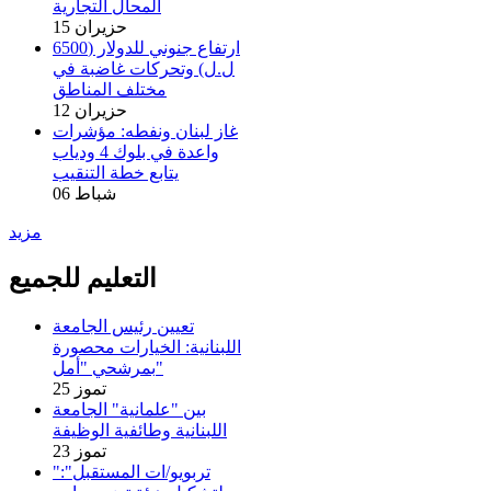
المحال التجارية
15 حزيران
ارتفاع جنوني للدولار (6500
ل.ل) وتحركات غاضبة في
مختلف المناطق
12 حزيران
غاز لبنان ونفطه: مؤشرات
واعدة في بلوك 4 ودياب
يتابع خطة التنقيب
06 شباط
مزيد
التعليم للجميع
تعيين رئيس الجامعة
اللبنانية: الخيارات محصورة
بمرشحي "أمل"
25 تموز
بين "علمانية" الجامعة
اللبنانية وطائفية الوظيفة
23 تموز
"تربويو/ات المستقبل":