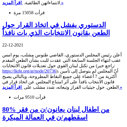
اقرأ المزيد »
لانتماءاتهن الطائفية.
قرأت 15058 مرة
الدستوري يفشل في اتخاذ القرار حول
الطعن بقانون الانتخابات الذي بات نافذاً
22-12-2021
أعلن رئيس المجلس الدستوري، القاضي طنوس مشلب، يوم امس
عقب انتهاء الجلسة السابعة التي عقدت للبت بشأن الطعن المقدم
من تكتل لبنان القوي حول تعديلات قانون الانتخابات (راجع خبر:
)، أنّ المجلس لم يتوصل إلى تأمين
https://lkdg.org/ar/node/20736
أكثرية من 7 أعضاء على جميع النقاط المطروحة، وبالتالي يصبح
قانون الانتخاب نافذاً على أثر امتناع المجلس عن اتخاذ قرار في
اقرأ المزيد »
الطعن. حول حيثيات القرار وتبعاته، شدد مشلب على
قرأت 9510 مرات
80% من اطفال لبنان يعانون/ن من فقر
اسقطهم/ن في العمالة المبكرة