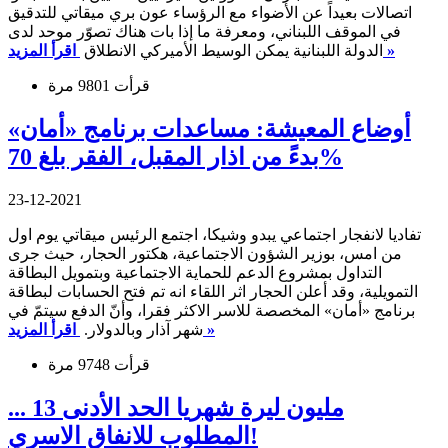
اتصالات بعيداً عن الأضواء مع الرؤساء عون بري ميقاتي للتدقيق
في الموقف اللبناني، ومعرفة ما إذا بات هناك تصوّر موحد لدى
اقرأ المزيد »
الدولة اللبنانية يمكن الوسيط الأميركي الانطلاق
قرأت 9801 مرة
أوضاع المعيشة: مساعدات برنامج «أمان»
بدءً من اذار المقبل، الفقر بلغ 70%
23-12-2021
تفاديا لانفجار اجتماعي يبدو وشيكا، اجتمع الرئيس ميقاتي يوم اول
من امس، بوزير الشؤون الاجتماعية، هكتور الحجار، حيث جرى
التداول بمشروع الدعم للحماية الاجتماعية وبتمويل البطاقة
التمويلية، وقد أعلن الحجار اثر اللقاء انه تم فتح الحسابات لبطاقة
برنامج «أمان» المخصصة للاسر الاكثر فقرا، وأنّ الدفع سيتمّ في
اقرأ المزيد »
شهر آذار وبالدولار.
قرأت 9748 مرة
... 13 مليون ليرة شهريا الحد الأدنى
المطلوب للانفاق الاسري!