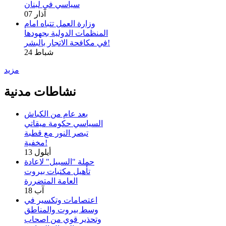
سياسي في لبنان
07 آذار
وزارة العمل تتباه امام
المنظمات الدولية بجهودها
في مكافحة الاتجار بالبشر!
24 شباط
مزيد
نشاطات مدنية
بعد عام من الكباش
السياسي حكومة ميقاتي
تبصر النور مع قطبة
مخفية!
13 أيلول
حملة "السبيل" لاعادة
تأهيل مكتبات بيروت
العامة المتضررة
18 آب
اعتصامات وتكسير في
وسط بيروت والمناطق
وتحذير قوي من اصحاب