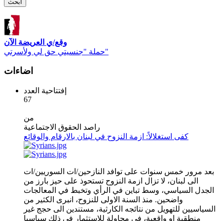
وقع/ي العريضة الآن
حملة "جنسيتي حق لي ولأسرتي"
اضاءات
إفتتاحية العدد
67
من
راصد الحقوق الاجتماعية
كفى استغلالاً: ازمة النزوح في لبنان بالارقام والوقائع
بعد مرور خمس سنوات على توافد النازحين/ات السوريين/ات
الى لبنان، لا تزال ازمة النزوح تستحوذ على حيز بارز من
الجدل السياسي، وسط تباين في الرأي وتخبط في المعالجات
واضحين. منذ السنة الاولى للنزوح، انبرى الكثير من
السياسيين للتهويل من نتائجه الكارثية، مستندين الى حجج غير
منطقية او واقعية، في محاولة للاستثمار في ذلك سياسيا