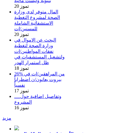
بنيوية وليست مالية
20 تموز
المال متوفر لدى وزارة
الصحة لمشروع التغطية
الاستشفائية الشاملة
للمسنين/ات
20 تموز
البحث عن الاموال في
وزارة الصحة لتغطية
نفقات المواطنين/ات
ولتشغيل المستشفيات في
ظل استمرار الهدر
18 تموز
26% من المراهقين/ات في
بيروت يعانون/ن اضطراباً
نفسياً
17 تموز
.....وتفاصيل اضافية حول
المشروع
16 تموز
مزيد