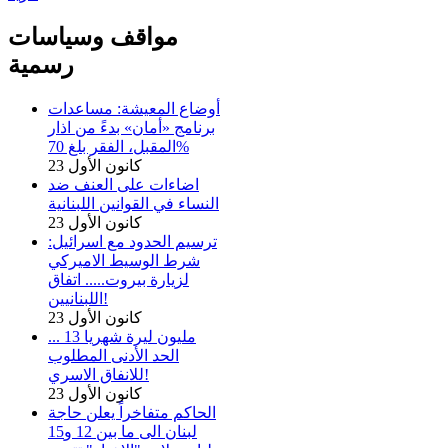
مواقف وسياسات
رسمية
أوضاع المعيشة: مساعدات
برنامج «أمان» بدءً من اذار
المقبل، الفقر بلغ 70%
23 كانون الأول
اضاءات على العنف ضد
النساء في القوانين اللبنانية
23 كانون الأول
ترسيم الحدود مع اسرائيل:
شرط الوسيط الاميركي
لزيارة بيروت..... اتفاق
اللبنانيين!
23 كانون الأول
... 13 مليون ليرة شهريا
الحد الأدنى المطلوب
للانفاق الاسري!
23 كانون الأول
الحاكم متفاخراً يعلن حاجة
لبنان الى ما بين 12 و15