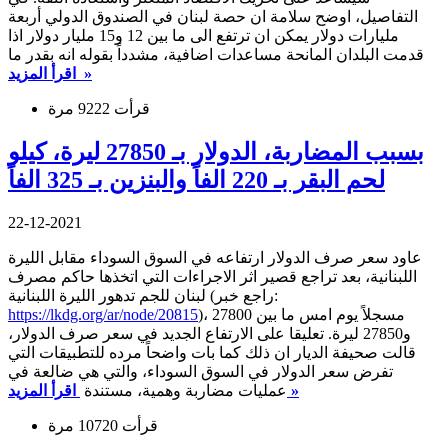
التفاصيل، اوضح سلامة ان حصة لبنان في الصندوق الدولي أربعة
مليارات دولار يمكن ان ترتفع الى ما بين 12 و15 مليار دولار اذا
قدمت البلدان المانحة مساعدات اضافية، مشدداً بقوله انه بقدر ما
اقرأ المزيد »
قرأت 9222 مرة
بسبب المضاربة، الدولار بـ 27850 ليرة، كيلو
لحم البقر بـ 220 الفاً والبنزين بـ 325 الفاً
22-12-2021
عاود سعر صرف الدولار ارتفاعه في السوق السوداء مقابل الليرة
اللبنانية، بعد تراجع قصير اثر الاجراءات التي اتخذها حاكم مصرف
لبنان للجم تدهور الليرة اللبنانية (راجع خبر:
)، مسجلاً يوم امس ما بين 27800
https://lkdg.org/ar/node/20815
و27850 ليرة. تعليقا على الارتفاع الجديد في سعر صرف الدولار،
قالت صحيفة الديار ان ذلك كما بات واضحاً مرده للتطبيقات التي
تفرض سعر الدولار في السوق السوداء، والتي هي ضالعة في
اقرأ المزيد »
عمليات مضاربة وهمية، مستندة
قرأت 10720 مرة