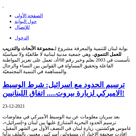
الصفحة الأولى
حول البوابة
للإتصال
الدخول
بوابة لبنان للتنمية والمعرفة مشروع لـ
مجموعة الأبحاث والتدريب
للعمل التنموي
، وهي جمعية مدنية لبنانية لا طائفيّة ولا سياسيّة
تأسست في 2003 بعلم وخبر رقم 68/أد، تعمل على تعزيز المواطنة
الفاعلة وتحقيق المساواة في القوانين بين النساء والرجال
والمساهمة في التنمية المجتمعيّة.
ترسيم الحدود مع اسرائيل: شرط الوسيط
الاميركي لزيارة بيروت..... اتفاق اللبنانيين!
23-12-2021
بعد سريان معلومات عن نية الوسيط الأميركي في مفاوضات
ترسيم الحدود البحرية المتنازع عليها بين لبنان و«إسرائيل»،
عاموس هوكشتين، زيارة لبنان في النصف الأول من الشهر المقبل،
افادت صحيفة الاخبار أن مسؤولين أميركيين معنيين بالملف بدأوا