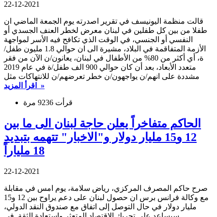
22-12-2021
قالت منظمة اليونيسف في تقرير اصدرته يوم الجمعة الماضي ان
طفلا من بين كل طفلين في لبنان معرض لخطر العنف الجسدي أو
النفسي أو الجنسي، في الوقت الذي تكافح فيه الأسر لمواجهة
الأزمة المتفاقمة في البلاد، مشيرة الى ان حوالي 1.8 مليون طفل/
ة، أي أكثر من 80% من الأطفال في لبنان، يعانون/ن الآن من فقر
متعدد الأبعاد، بعد أن كان حوالي 900 الف طفل/ة في عام 2019
مشددة على انهم/ن يواجهون/ن خطر تعرضهم/ن للانتهاكات مثل
اقرأ المزيد »
قرأت 9236 مرة
الحاكم متفاخراً يعلن حاجة لبنان الى ما بين
12 و15 مليار دولار و"الاخبار" تتهمه بتبديد
18 ملياراً
22-12-2021
صرح حاكم المصرف المركزي، رياض سلامة، يوم امس في مقابلة
مع وكالة فرانس برس ان حصول لبنان على دعم يراوح بين 12 و15
مليار دولار في حال التوصل إلى اتفاق مع صندوق النقد الدولي،
سيساعد على تحريك الاقتصاد المتعثر واستعادة الثقة. في