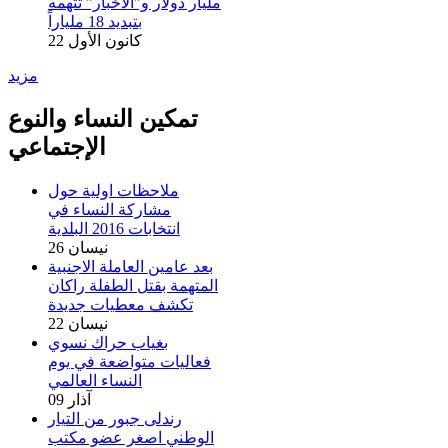
مليار دولار و"الاخبار" تتهمه
بتبديد 18 ملياراً
22 كانون الأول
مزيد
تمكين النساء والنوع
الإجتماعي
ملاحظات اولية حول
مشاركة النساء في
انتخابات 2016 البلدية
26 نيسان
بعد عامين العاملة الاجنبية
المتهمة بقتل الطفلة راكان
تكشف معطيات جديدة
22 نيسان
بغياب حراك نسوي
فعاليات متواضعة في يوم
النساء العالمي
09 آذار
رندلى جبور من التيار
الوطني اصغر عضو مكتب