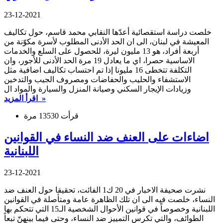
23-12-2021
خلصت دراسة استقصائية أعدّها النقابي محمد قاسم، حول تكاليف
المعيشة في لبنان، الى ان الحد الأدنى المطلوب لأسرة مكوّنة من
أربعة أفراد، هو 13 مليون ليرة، للحصول على السلع والخدمات
الاساسية حصرا، اي ما يعادل 19 مرة الحد الأدنى للأجور، وان
التكلفة تتخطى 16 مليونا إذا تم احتساب تكاليف اضافية مثل
الاستشفاء والحليب والحفاضات ومصروف الجيب والتدخين
وزيادات الإيجار السكني وصيانة المنزل والسيارة والمواد ال
اقرأ المزيد »
قرأت 13530 مرة
اضاءات على العنف ضد النساء في القوانين
اللبنانية
23-12-2021
نشرت صحيفة الاخبار في 20 ك1 الفائت، تحقيقا حول العنف ضد
النساء، خلصت فيه الى ان تلك الظاهرة عامة ومتأصلة في القوانين
اللبنانية وخصوصاً في قوانين الأحوال الشخصية الـ15 التي تتحكم بها
الطوائف، والتي تكرس التمييز ضد النساء، وحتى فيما بينهنّ تبعاً