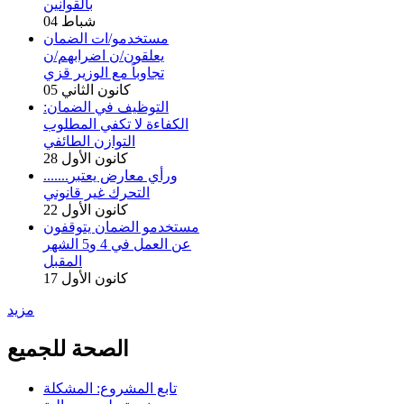
بالقوانين
04 شباط
مستخدمو/ات الضمان
يعلقون/ن اضرابهم/ن
تجاوباً مع الوزير قزي
05 كانون الثاني
التوظيف في الضمان:
الكفاءة لا تكفي المطلوب
التوازن الطائفي
28 كانون الأول
.......ورأي معارض يعتبر
التحرك غير قانوني
22 كانون الأول
مستخدمو الضمان يتوقفون
عن العمل في 4 و5 الشهر
المقبل
17 كانون الأول
مزيد
الصحة للجميع
تابع المشروع: المشكلة