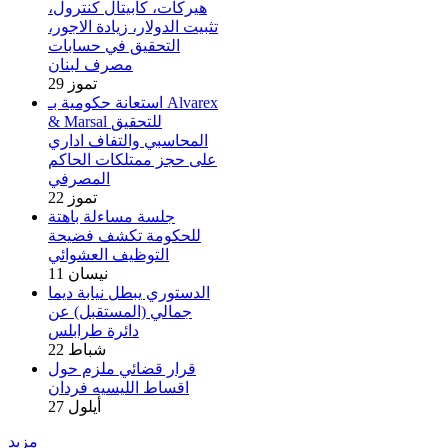
هيركات، كابيتال كنترول،
تثبيت الدولار، زيادة الاجور،
التحقيق في حسابات
مصرف لبنان
29 تموز
استعانة حكومية بـ Alvarex
& Marsal للتحقيق
المحاسبي والتفاف اداري
على حجز ممتلكات الحاكم
المصرفي
22 تموز
جلسة مساءلة باهتة
للحكومة تكشف فضيحة
التوظيف العشوائي
11 نيسان
الدستوري يبطل نيابة ديما
جمالي (المستقبل) عن
دائرة طرابلس
22 شباط
قرار قضائي ملزم حول
اقساط الليسيه فردان
27 أيلول
مزيد