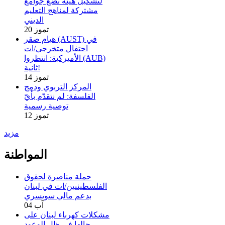
لتشكيل هيئة تضع جوامع
مشتركة لمناهج التعليم
الديني
20 تموز
هيام صقر (AUST) في
احتفال متخرجي/ات
الأميركية: انتظروا (AUB)
ثانية!
14 تموز
المركز التربوي ودمج
الفلسفة: لم نتقدّم بأيّ
توصية رسمية
12 تموز
مزيد
المواطنة
حملة مناصرة لحقوق
الفلسطينيين/ات في لبنان
بدعم مالي سويسري
04 آب
مشكلات كهرباء لبنان على
حالها في ظل الوعود