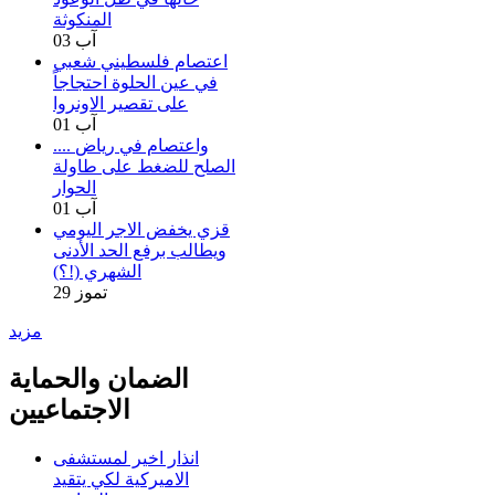
المنكوثة
03 آب
اعتصام فلسطيني شعبي
في عين الحلوة احتجاجاً
على تقصير الاونروا
01 آب
.... واعتصام في رياض
الصلح للضغط على طاولة
الحوار
01 آب
قزي يخفض الاجر اليومي
ويطالب برفع الحد الأدنى
الشهري (!؟)
29 تموز
مزيد
الضمان والحماية
الاجتماعيين
انذار اخير لمستشفى
الاميركية لكي يتقيد