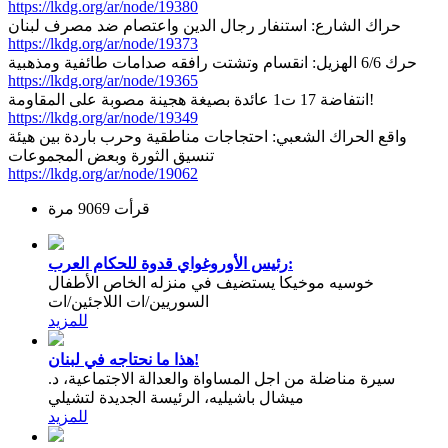
https://lkdg.org/ar/node/19380
حراك الشارع: استنفار رجال الدين واعتصام ضد مصرف لبنان
https://lkdg.org/ar/node/19373
حرك 6/6 الهزيل: انقسام وتشتت رافقه صدامات طائفية ومذهبية
https://lkdg.org/ar/node/19365
انتفاضة 17 ت1 عائدة بصيغة هجينة مصوبة على المقاومة!
https://lkdg.org/ar/node/19349
واقع الحراك الشعبي: احتجاجات مناطقية وحرب باردة بين هيئة
تنسيق الثورة وبعض المجموعات
https://lkdg.org/ar/node/19062
قرأت 9069 مرة
رئيس الأوروغواي قدوة للحكام العرب:
خوسيه موخيكا يستضيف في منزله الخاص الأطفال
السوريين/ات اللاجئين/ات
للمزيد
هذا ما نحتاجه في لبنان!
سيرة مناضلة من اجل المساواة والعدالة الاجتماعية، د.
ميشال باشيليه، الرئيسة الجديدة لتشيلي
للمزيد