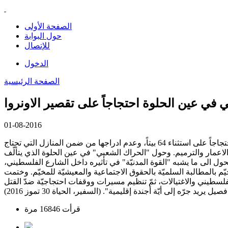
الصفحة الأولى
حول البوابة
للإتصال
الدخول
الصفحة الرئيسية
ي عين الحلوة احتجاجاً على تقصير الاونروا
01-08-2016
نفّذ "الحراك الشعبي" في عين الحلوة، يوم الجمعة الماضي، أوّل اعتصام له في مواجهة "الأونروا" وأمام مقرها الرئيسي في المخيم، وذلك احتجاجاً على استثناء 64 بيتاً، وعدم ادراجها من ضمن المنازل التي تحتاج
لاعمار والترميم. وحول "الحراك الشعبي" في عين الحلوة الذي يتألّف
ل الى ما يشبه "القوة المدنيّة" في تأثيره داخل الشارع الفلسطيني،
م بالمطالبة السلميّة بالحقوق الاجتماعية والمعيشيّة للمخيّم. وختمت
 الفلسطيني والاغتيالات، ثمّ تنظيم مسيرات ووقفات احتجاجيّة ضدّ القتل
 جرّه إلى أيّة أجندة إقليمية". (السفير، الحياة 30 تموز 2016)
قرأت 16846 مرة