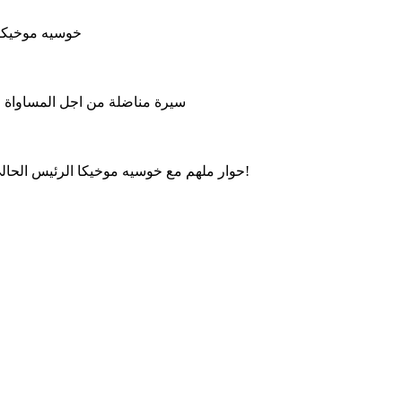
خوسيه موخيكا 
سيرة مناضلة من اجل المساواة وال
حوار ملهم مع خوسيه موخيكا الرئيس الحالي للأوروغواي، حول العدالة الاجتماعية، الحكم الرشيد والتواضع!