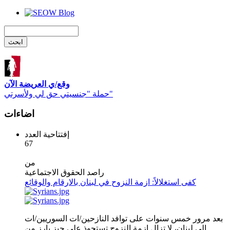
وقع/ي العريضة الآن
حملة "جنسيتي حق لي ولأسرتي"
اضاءات
إفتتاحية العدد
67
من
راصد الحقوق الاجتماعية
كفى استغلالاً: ازمة النزوح في لبنان بالارقام والوقائع
بعد مرور خمس سنوات على توافد النازحين/ات السوريين/ات
الى لبنان، لا تزال ازمة النزوح تستحوذ على حيز بارز من