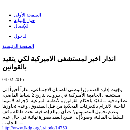
الصفحة الأولى
حول البوابة
للإتصال
الدخول
الصفحة الرئيسية
انذار اخير لمستشفى الاميركية لكي يتقيد
بالقوانين
04-02-2016
وجّهت إدارة الصندوق الوطني للضمان الاجتماعي، إنذاراً أخيراً إلى
مستشفى الجامعة الأميركية في بيروت، بتاريخ 2 شباط الماضي،
تطالبه فيه بـالتقيّد بأحكام القوانين والأنظمة المرعية الإجراء، لاسيما
لناحية الالتزام بالتعرفات المحدّدة من قبل الصندوق، وعدم تجاوزها
وعدم تحميل المضمونين/ات أي مبالغ إضافية، تحت طائلة وقف
السلفات المالية، وصولاً إلى فسخ العقد بصورة نهائية في حال عدم
التجاوب.....
http://www.lkdg.org/ar/node/14750