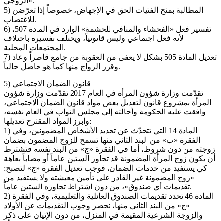
الزوجي».
5) المطالبة بمنح الفتيات الحق في الإجهاض، خصوصاً إذا تعرّضن
للاغتصاب.
6) تفسير فعل «الفحشاء والمنافي للحشمة» الوارد في المادة 507،
لأنه فعل اجتماعي وليس قانونياً، ويختلف تفسيره باختلاف
المجتمعات المحلية.
7) تعديل المادة 505 بشكل لا يعفى من العقوبة من جامع قاصراً وعاد
وقرر الزواج منها كما هو حاصل حالياً.
5) قانون الضمان الاجتماعي
تقدّمت وزارة شؤون المرأة في العام 2017 تقدّمت وزارة شؤون
المرأة بمشروع قانون لتعديل بعض مواد قانون الضمان الاجتماعي،
وافقت عليه الحكومة وأحالته إلى مجلس النواب في العام نفسه،
وابرز المواد المقترح تعديلها:
1) المادة 14 التي تتحدّث عن تحديد الأشخاص المضمونين، وفي
الفقرة «ب» من البند الثاني منها تسمح للزوج المضمون بضمان
زوجته من دون شروط، أما في الفقرة «ج» من البند نفسه فتشترط
أن يكون زوج المرأة المضمونة قد تجاوز الستين عاماً أو مصاباً بعاهة
كي يستفيد من خدمات الضمان، فوجب تعديل الفقرة «ج» لتصبح:
«زوج المضمونة غير القادر على تأمين معيشته ولا يستفيد من
تقديمات أي صندوق»، من دون اشتراط تجاوزه الستين عاماً.
2) المادة 46 تحدد تقديمات الصندوق العائلية والتعليمية، وفي الفقرة
«ج» من البند الثاني منها، تحصر وجوب التقديمات عن الأولاد
والزوجة الشرعية المقيمة في المنزل، من دون الإتيان على ذكر