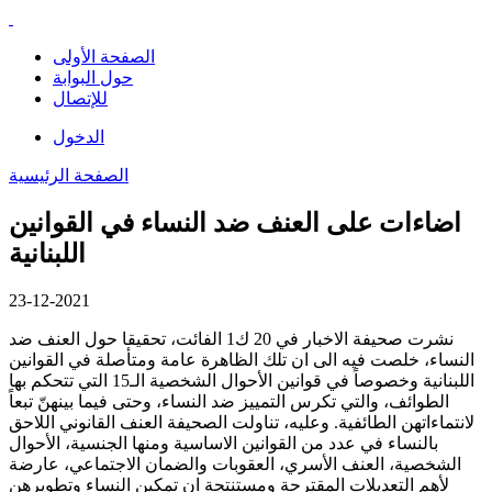
الصفحة الأولى
حول البوابة
للإتصال
الدخول
الصفحة الرئيسية
اضاءات على العنف ضد النساء في القوانين
اللبنانية
23-12-2021
نشرت صحيفة الاخبار في 20 ك1 الفائت، تحقيقا حول العنف ضد
النساء، خلصت فيه الى ان تلك الظاهرة عامة ومتأصلة في القوانين
اللبنانية وخصوصاً في قوانين الأحوال الشخصية الـ15 التي تتحكم بها
الطوائف، والتي تكرس التمييز ضد النساء، وحتى فيما بينهنّ تبعاً
لانتماءاتهن الطائفية. وعليه، تناولت الصحيفة العنف القانوني اللاحق
بالنساء في عدد من القوانين الاساسية ومنها الجنسية، الأحوال
الشخصية، العنف الأسري، العقوبات والضمان الاجتماعي، عارضة
لأهم التعديلات المقترحة ومستنتجة ان تمكين النساء وتطويرهن