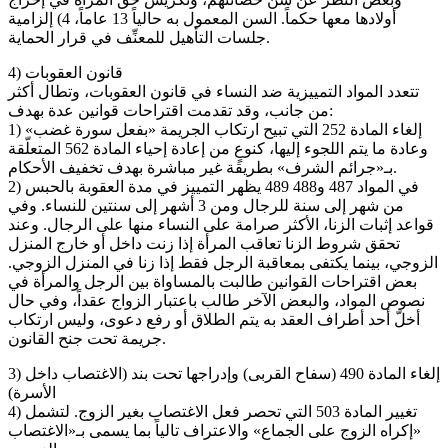
أولادها معها حكماً. السن المعمول به حالياً 13 عاماً، 4) إلزامية
جلسات التأهيل للمعنِّف في قرار الحماية.
4) قانون العقوبات
تتعدد المواد التمييزية ضد النساء في قانون العقوبات، وتطال أكثر
من جانب، وقد تقدمت اقتراحات قوانين عدة بهدف:
1) إلغاء المادة 252 التي تبيح ارتكاب الجريمة «بفعل سورة غضب»
وعادة ما يتم اللجوء إليها، كنوعٍ من إعادة إحياء المادة 562 المتعلّقة
بـ«جرائم الشرف» بطريقة غير مباشرة بهدف تخفيف الأحكام.
2) في المواد 487 و488 489 يظهر التمييز في مدة العقوبة بالحبس
من شهر إلى سنة للرجال ومن 3 أشهر إلى سنتين للنساء. وفي
قواعد إثبات الزنا، الأكثر صرامة على النساء منها على الرجال. وعند
تحقق شروط الزنا تعاقب المرأة إذا زنت داخل أو خارج المنزل
الزوجي، بينما يكتفى بمعاقبة الرجل فقط إذا زنا في المنزل الزوجي.
بعض اقتراحات القوانين طالبت بالمساواة بين الرجل والمرأة في
نصوص المواد، والبعض الآخر طالب باعتبار الزواج عقداً، وفي حال
أخلّ أحد أطراف العقد به يتم الطلاق أو رفع دعوى، وليس ارتكاب
جريمة تحت جنح القانون.
3) إلغاء المادة 490 (سفاح القربى) وإدراجها تحت بند (الاغتصاب داخل
الأسرة)
4) تغيير المادة 503 التي تحصر فعل الاغتصاب بغير الزوج. لتشمل
«إكراه الزوج على الجماع» والاعتراف تالياً بما يسمى بـ«الاغتصاب