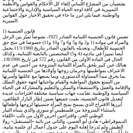
يقتضيان من المشرّع اللبناني إلغاء كل الأحكام والقوانين والأنظمة
التمييزية في كافة اوجه الحياة السياسية والإدارية والاجتماعية
والوطنية. فيما يلي ابرز ما جاء في تحقيق الاخبار حول القوانين
التميزية:
1) قانون الجنسية
تضمن قانون الجنسية اللبنانية الصادر 1925، نصوصاً تميّز بين الرجل
والمرأة في مواده (1 و2 و4 و5 و6 و7 و10 و11) خصوصا في منح حق
الجنسية للأطفال، وتعديله بالقانون الصادر بتاريخ 11/1/1960 يحمل
أيضاً تمييزاً في مادتيه (4 و5) المختصتين بالتابعية اللبنانية، وكذلك
الحال في المادة الأولى من القانون رقم 572 في تاريخ 1/8/1996.
هنالك غبن كبير يلحق بالمرأة اللبنانية المتزوجة من أجنبي في عدم
الاعتراف بمواطنيتها وحرمان زوجها وأولادها من الجنسية اللبنانية
بما يخرق مبدأ المساواة الدستوري، وبما يمنعها مع عائلتها وأسرتها
من التمتع بحقوق المواطنة والقيام بواجباتها لجهة حقوق التملك
والإقامة والعمل والاستشفاء والسكن والتعليم والمشاركة في الحياة
السياسية والوطنية. تقدّمت جهات سياسية مختلفة اقتراحات عديدة
لتعديل قانون الجنسية، بقيت جميعها ضمن إطار البازار الطائفي،
أبرزها الاقتراح الذي يسمح بمنح المرأة جنسيتها لزوجها وأطفالها
باستثناء المتزوجة من فلسطيني أو سوري والذي يتبناه التيار
الوطني الحر، واقتراحين آخرين الأول من نائب «اللقاء
الديموقراطي» هادي أبو الحسن، والثاني من نائبة «المستقبل» رولا
الطبش ولم يُدرجا لغاية اليوم على جدول أعمال أي جلسة نيابية،
علماً أنهما الأكثر توافقاً ومطالب جمعية «جنسيتي حق لي ولأسرتي»