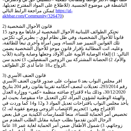
الناشطة في موضوع الجنسية. (للاطلاع على المواد المقترح تعديلها،
https://al-
يمكن مراجعة الرابط التالي(
akhbar.com/Community/326470
)
2) قانون الأحوال الشخصية
تحتكر الطوائف اللبنانية الأحوال الشخصية لرعاياها مع وجود 15
قانوناً للأحوال الشخصية، وفي ظل نظام أبوي – بطريركي، تكرّس
تلك القوانين التمييز ضد النساء، وبين امرأة وأخرى تبعاً للطائفة،
وعليه، اتت المطالبة بإقرار قانونٍ موحدٍ للأحوال الشخصية يضمن
التالي: 1) إلغاء الوصاية الأبوية على الأولاد وجعلها وصاية والدية (للأب
والأم)، 2) الحضانة المشتركة بين الزوجين المنفصلين، 3) تحديد سن
الزواج بـ18 عاماً لدى كل الطوائف.
3) قانون العنف الأسري
اقر مجلس النواب بعد 6 سنوات على صدور قانون العنف الأسري
رقم 293/2014، تعديلات لنصف أحكامه تقريباً بقانون رقم 204 بتاريخ
30/12/2020، وذلك بناء لاقتراح صاغته منظمة «كفى» ووزارة العدل
والهيئة الوطنية لشؤون المرأة، لكن التعديل جاء منقوصاً، بحيث لم
يأخذ مجلس النواب باقتراحات تعديل المواد 3 و12 و14 كما وردت في
الاقتراح وهي: 1)تجريم الاغتصاب الزوجي ووضع عقوبة له، 2)
تخصيص أمر الحماية للنساء، منعاً للممارسات الكيدية من قبل بعض
الرجال الذين تقدموا بطلب حماية مقابل الطلب المقدم من
زوجاتهم، 3) شمول الأطفال ضمن أمر الحماية لغاية عمر 18 عاماً
وبغض النظر عن سنّ حضانتهم، وتكريس حق المرأة في إخراج