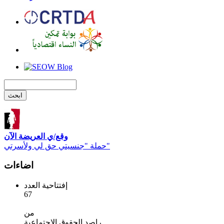
وقع/ي العريضة الآن
حملة "جنسيتي حق لي ولأسرتي"
اضاءات
إفتتاحية العدد
67
من
راصد الحقوق الاجتماعية