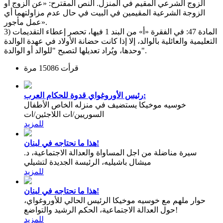
الزوج الشرعي المقيم في المنزل. النص المقترح: «عن الزوج أو
الزوجة الشرعية المقيمين في البيت في حال عدم مزاولتهما أي
عمل مأجور».
3) المادة 47: في الفقرة «أ» من البند 1 فيها، تحصر إعطاء التقديمات
التعليمية والعائلية بالوالد، إلا إذا كانت حضانة الأولاد في عهدة الوالدة
وحدها، ويُراد تعديلها لتصبح "للوالد أو الوالدة".
قرأت 15086 مرة
رئيس الأوروغواي قدوة للحكام العرب:
خوسيه موخيكا يستضيف في منزله الخاص الأطفال
السوريين/ات اللاجئين/ات
للمزيد
هذا ما نحتاجه في لبنان!
سيرة مناضلة من اجل المساواة والعدالة الاجتماعية، د.
ميشال باشيليه، الرئيسة الجديدة لتشيلي
للمزيد
هذا ما نحتاجه في لبنان!
حوار ملهم مع خوسيه موخيكا الرئيس الحالي للأوروغواي،
حول العدالة الاجتماعية، الحكم الرشيد والتواضع!
للمزيد