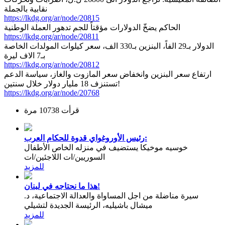
نقابية بالجملة
https://lkdg.org/ar/node/20815
الحاكم يضخّ الدولارات مؤقتاً للجم تدهور العملة الوطنية
https://lkdg.org/ar/node/20811
الدولار بـ29 الفاً، البنزين بـ330 الف، سعر كيلوات المولدات الخاصة
بـ7 الاف ليرة
https://lkdg.org/ar/node/20812
ارتفاع سعر البنزين وانخفاض سعر المازوت والغاز، سياسة الدعم
تستنزف 18 مليار دولار خلال سنتين!
https://lkdg.org/ar/node/20768
قرأت 10738 مرة
رئيس الأوروغواي قدوة للحكام العرب:
خوسيه موخيكا يستضيف في منزله الخاص الأطفال
السوريين/ات اللاجئين/ات
للمزيد
هذا ما نحتاجه في لبنان!
سيرة مناضلة من اجل المساواة والعدالة الاجتماعية، د.
ميشال باشيليه، الرئيسة الجديدة لتشيلي
للمزيد