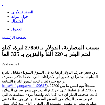
الصفحة الأولى
حول البوابة
للإتصال
الدخول
الصفحة الرئيسية
بسبب المضاربة، الدولار بـ 27850 ليرة، كيلو
لحم البقر بـ 220 الفاً والبنزين بـ 325 الفاً
22-12-2021
عاود سعر صرف الدولار ارتفاعه في السوق السوداء مقابل الليرة
اللبنانية، بعد تراجع قصير اثر الاجراءات التي اتخذها حاكم مصرف
لبنان للجم تدهور الليرة اللبنانية (راجع خبر:
)، مسجلاً يوم امس ما بين 27800
https://lkdg.org/ar/node/20815
و27850 ليرة. تعليقا على الارتفاع الجديد في سعر صرف الدولار،
قالت صحيفة الديار ان ذلك كما بات واضحاً مرده للتطبيقات التي
تفرض سعر الدولار في السوق السوداء، والتي هي ضالعة في
عمليات مضاربة وهمية، مستندة الى التقرير الذي بثته قناة المنار