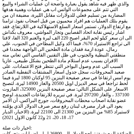
والذي ظهر فيه شاهد يقول بعبارة واضحة ان عمليات الشراء والبيع
التي تتم على مجموعات الواتس اب هي عمليات وهمية هدفها
المضاربة من تسليم فعلي للدولارات مقابل الليرة، مضيفة ان من
يقوم بتلك العمليات هم افراد محميون من قبل اصحاب نفوذ. تزامنا
مع ارتفاع الدولار، تستمر اسعار السلع الاستهلاكية في اللارتفاع، فقد
اشار رئيس نقابة اتحاد القصابين وتجار المواشي، معروف بكداش
الى ان سعر كيلو لحم البقر اصبح 220 الف ليرة والغنم 320 الفا، لافتا
الى تراجع الاستيراد 70%، فيما اكد وكيل المطاحن في الجنوب، علي
رمال، عودة ازمة فقدان مادة الطحين الى الواجهة مجددا في
منطقتي النبطية والجنوب في ظل التقنين القاسي التي تعاني منه
الافران بسبب عدم استلام مادة الطحين بشكل طبيعي، عازيا
السبب الى عدم وصول البواخر التي تنتظر فتح الاعتمادات. على
صعيد المحروقات، سجل جدول اسعار المشتقات النفطية الصادر
يوم امس ارتفاعا في سعر صفيحة البنزين 95 اوكتان 1800 ليرة فيما
لحظ تراجعا في سعر الديزل اويل 20500 والغاز 14900 ليرة، لتصبح
الاسعار على الشكل التالي: سعر صفيحة البنزين 325000، المازوت
337100 ، والغاز 297200 ليرة. في تبريره للارتفاعات الجديدة، اوضح
عضو نقابة اصحاب محطات المحروقات، جورج البراكس، أن الامر
يعود الى قرار مصرف لبنان رفع سعر صرف الدولار الذي يؤمّنه
لاستيراد 85% من البنزين من 21300 الى 22100 ليرة. (الاخبار، الديار
17، 18، 20، 21 و22 كانون الاول 2021)
اخبار ذات صلة:
الضائقة المعيشية: تراجع الدولار الى 26800 ل.ل، اضرابات وتحركات