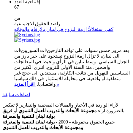
إفتتاحية العدد
67
من
راصد الحقوق الاجتماعية
كفى استغلالاً: ازمة النزوح في لبنان بالارقام والوقائع
بعد مرور خمس سنوات على توافد النازحين/ات السوريين/ات
الى لبنان، لا تزال ازمة النزوح تستحوذ على حيز بارز من
الجدل السياسي، وسط تباين في الرأي وتخبط في المعالجات
واضحين. منذ السنة الاولى للنزوح، انبرى الكثير من
السياسيين للتهويل من نتائجه الكارثية، مستندين الى حجج غير
منطقية او واقعية، في محاولة للاستثمار في ذلك سياسيا
اقرأ المزيد »
واقتصاديا.
اضاءات سابقة
الآراء الواردة في الأخبار والمقالات الصحفية والتقارير لا تعكس
بالضرورة آراء
مجموعة الأبحاث والتدريب للعمل التنموي
أو
فريق
بوابة لبنان للتنمية والمعرفة
جميع الحقوق محفوظة - 2009 -
بوابة لبنان للتنمية والمعرفة
ومجموعة الأبحاث والتدريب للعمل التنموي