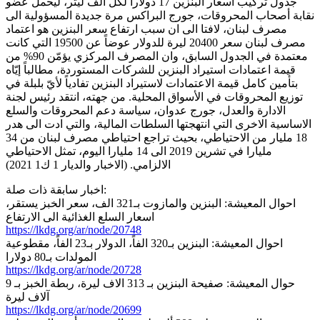
جدول تركيب أسعار البنزين 17 دولاراً لكل ألف ليتر، ليحمل عضو
نقابة أصحاب المحروقات، جورج البراكس مرة جديدة المسؤولية الى
مصرف لبنان، لافتا الى ان سبب ارتفاع سعر البنزين هو اعتماد
مصرف لبنان سعر 20400 ليرة للدولار عوضاً عن 19500 التي كانت
معتمدة في الجدول السابق، وان المصرف المركزي يؤمّن 90% من
قيمة اعتمادات استيراد البنزين للشركات المستوردة، مطالباً إيّاه
بتأمين كامل قيمة الاعتمادات لاستيراد البنزين تفادياً لأيّ بلبلة في
توزيع المحروقات في الأسواق المحلية. من جهته، انتقد رئيس لجنة
الادارة والعدل، جورج عدوان، سياسة دعم المحروقات والسلع
الاساسية الاخرى التي انتهجتها السلطات المالية، والتي ادت الى هدر
18 مليار من الاحتياطي، بحيث تراجع احتياطي مصرف لبنان من 34
مليارا في تشرين 2019 الى 14 مليارا اليوم، تمثل الاحتياطي
الالزامي. (الاخبار والديار 1 ك1 2021)
اخبار سابقة ذات صلة:
احوال المعيشة: البنزين والمازوت بـ321 الف، سعر الخبز يستقر،
اسعار السلع الغذائية الى الارتفاع
https://lkdg.org/ar/node/20748
احوال المعيشة: البنزين بـ320 الفاً، الدولار بـ23 الفاً، مقطوعية
المولدات بـ80 دولارا
https://lkdg.org/ar/node/20728
حوال المعيشة: صفيحة البنزين بـ 313 الاف ليرة، ربطة الخبز بـ 9
آلاف ليرة
https://lkdg.org/ar/node/20699