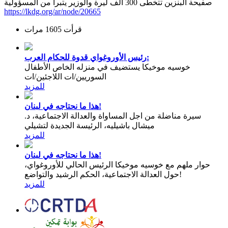
صفيحة البنزين تتخطى 300 ألف ليرة والوزير يتبرأ من المسؤولية
https://lkdg.org/ar/node/20665
قرأت 1605 مرات
رئيس الأوروغواي قدوة للحكام العرب:
خوسيه موخيكا يستضيف في منزله الخاص الأطفال
السوريين/ات اللاجئين/ات
للمزيد
هذا ما نحتاجه في لبنان!
سيرة مناضلة من اجل المساواة والعدالة الاجتماعية، د.
ميشال باشيليه، الرئيسة الجديدة لتشيلي
للمزيد
هذا ما نحتاجه في لبنان!
حوار ملهم مع خوسيه موخيكا الرئيس الحالي للأوروغواي،
حول العدالة الاجتماعية، الحكم الرشيد والتواضع!
للمزيد