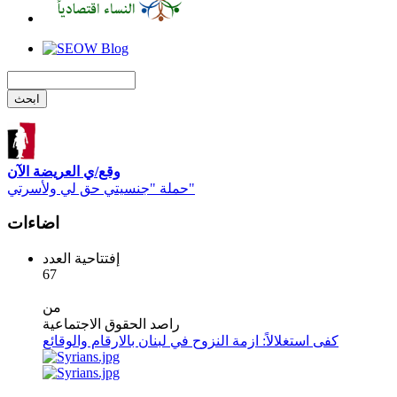
وقع/ي العريضة الآن
حملة "جنسيتي حق لي ولأسرتي"
اضاءات
إفتتاحية العدد
67
من
راصد الحقوق الاجتماعية
كفى استغلالاً: ازمة النزوح في لبنان بالارقام والوقائع