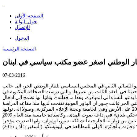
الصفحة الأولى
حول البوابة
للإتصال
الدخول
الصفحة الرئيسية
يار الوطني اصغر عضو مكتب سياسي في لبنان
07-03-2016
لنسائي الثاني في المجلس السياسي للتيار الوطني الحر، الى جانب
حديثا في العقد الثالث من عمرها، والتي درست الصحافة المكتوبة في
يدعو النساء الى المبادرة، وهذا ما فعلته»، وثانيا انها تطمح الى ادخال
ي الحر قالت جبور ان البذور العونية تفتحت لديها منذ مقاعد الدراسة
ومنها الى الجامعة فالإعلام. وقد اسهبت جبور في الحديث عن مسيرتها السياسية والمهنية، من مشاركتها في تحركات التيار منذ العام 2002 على الأرض وفي الجامعة ولجنة الإعلام المركزية، وصولا الى توليها
مسؤولية إعلام التيار في قضاء البقاع الغربي وفي لجنتَيْ الانتخابات المركزية والانتشار، الى جانب عملها كمراسلة ومذيعة ومُعِدّة برنامج «حكي بلدي» في إذاعة صوت المدى، وكأستاذة جامعية منذ العام 2009
تين من زياراته الخارجية الشائكة، سوريا وإيران، وانها اصدرت مؤخراً
وفازت بالجائزة الأولى للمطالعة في اليونيسكو. (السفير 5 اذار 2016)