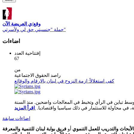
وقع/ي العريضة الآن
حملة "جنسيتي حق لي ولأسرتي"
اضاءات
إفتتاحية العدد
67
من
راصد الحقوق الاجتماعية
كفى استغلالاً: ازمة النزوح في لبنان بالارقام والوقائع
 وسط تباين في الرأي وتخبط في المعالجات واضحين. منذ السنة
ية، في محاولة للاستثمار في ذلك سياسيا واقتصاديا.
اضاءات سابقة
أبحاث والتدريب للعمل التنموي
أو
فريق بوابة لبنان للتنمية والمعرفة