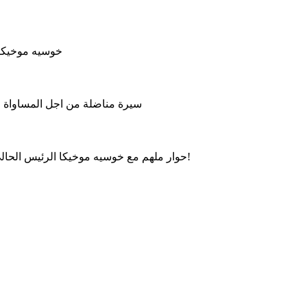
خوسيه موخيكا 
سيرة مناضلة من اجل المساواة وال
حوار ملهم مع خوسيه موخيكا الرئيس الحالي للأوروغواي، حول العدالة الاجتماعية، الحكم الرشيد والتواضع!