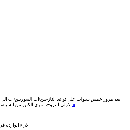
بعد مرور خمس سنوات على توافد النازحين/ات السوريين/ات الى لب
اقرأ المزيد »
الاولى للنزوح، انبرى الكثير من السياس
الآراء الواردة ف