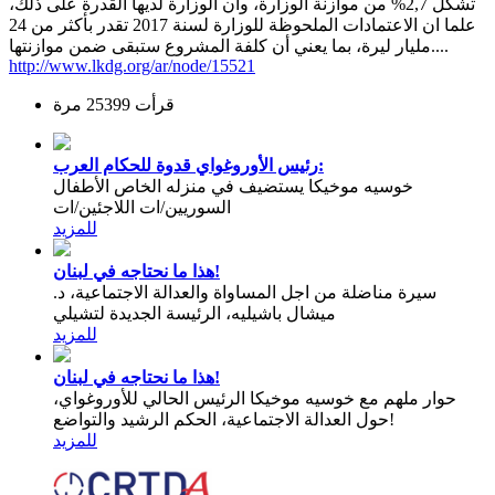
تشكل 2,7% من موازنة الوزارة، وان الوزارة لديها القدرة على ذلك،
علما ان الاعتمادات الملحوظة للوزارة لسنة 2017 تقدر بأكثر من 24
مليار ليرة، بما يعني أن كلفة المشروع ستبقى ضمن موازنتها....
http://www.lkdg.org/ar/node/15521
قرأت 25399 مرة
رئيس الأوروغواي قدوة للحكام العرب:
خوسيه موخيكا يستضيف في منزله الخاص الأطفال
السوريين/ات اللاجئين/ات
للمزيد
هذا ما نحتاجه في لبنان!
سيرة مناضلة من اجل المساواة والعدالة الاجتماعية، د.
ميشال باشيليه، الرئيسة الجديدة لتشيلي
للمزيد
هذا ما نحتاجه في لبنان!
حوار ملهم مع خوسيه موخيكا الرئيس الحالي للأوروغواي،
حول العدالة الاجتماعية، الحكم الرشيد والتواضع!
للمزيد