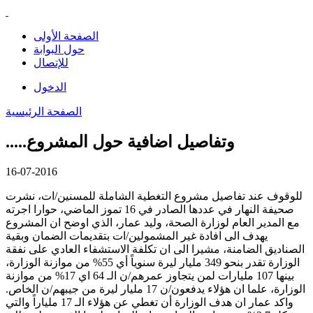
الصفحة الأولى
حول البوابة
للإتصال
الدخول
الصفحة الرئيسية
.....وتفاصيل اضافية حول المشروع
16-07-2016
للوقوف عند تفاصيل مشروع التغطية الشاملة للمسنين/ات، نشرت
صحيفة النهار في عددها الصادر في 16 تموز الماضي، حوارا اجرته
مع المدير العام لوزارة الصحة، وليد عمار، الذي اوضح ان المشروع
يهدف الى افادة غير المشمولين/ات بتقديمات الضمان وبقية
الصناديق الضامنة، مشيرا الى ان تكلفة الاستشفاء العادي على نفقة
الوزارة تقدر بنحو 349 مليار ليرة سنوياً أي 55% من موازنة الوزارة،
بينها 107 مليارات لمن يتجاوز عمرهم/ن الـ 64 اي 17% من موازنة
الوزارة، علما ان هؤلاء يدفعون/ن 17 مليار ليرة من جيبهم/ن الخاص.
واكد عمار ان هدف الوزارة أن تغطي عن هؤلاء الـ 17 ملياراً والتي