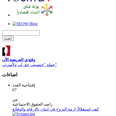
وقع/ي العريضة الآن
حملة "جنسيتي حق لي ولأسرتي"
اضاءات
إفتتاحية العدد
67
من
راصد الحقوق الاجتماعية
كفى استغلالاً: ازمة النزوح في لبنان بالارقام والوقائع