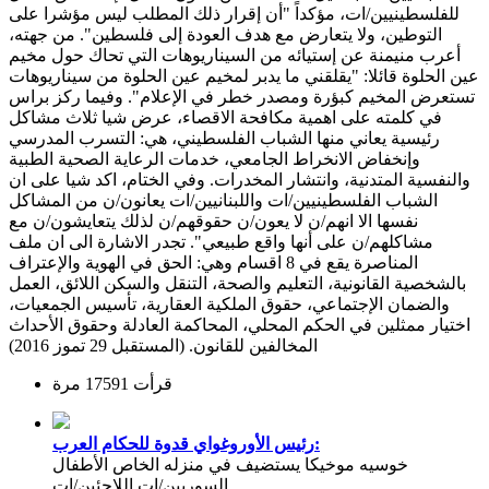
للفلسطينيين/ات، مؤكداً "أن إقرار ذلك المطلب ليس مؤشرا على
التوطين، ولا يتعارض مع هدف العودة إلى فلسطين". من جهته،
أعرب منيمنة عن إستيائه من السيناريوهات التي تحاك حول مخيم
عين الحلوة قائلا: "يقلقني ما يدبر لمخيم عين الحلوة من سيناريوهات
تستعرض المخيم كبؤرة ومصدر خطر في الإعلام". وفيما ركز براس
في كلمته على اهمية مكافحة الاقصاء، عرض شيا ثلاث مشاكل
رئيسية يعاني منها الشباب الفلسطيني، هي: التسرب المدرسي
وإنخفاض الانخراط الجامعي، خدمات الرعاية الصحية الطبية
والنفسية المتدنية، وانتشار المخدرات. وفي الختام، اكد شيا على ان
الشباب الفلسطينيين/ات واللبنانيين/ات يعانون/ن من المشاكل
نفسها الا انهم/ن لا يعون/ن حقوقهم/ن لذلك يتعايشون/ن مع
مشاكلهم/ن على أنها واقع طبيعي". تجدر الاشارة الى ان ملف
المناصرة يقع في 8 اقسام وهي: الحق في الهوية والإعتراف
بالشخصية القانونية، التعليم والصحة، التنقل والسكن اللائق، العمل
والضمان الإجتماعي، حقوق الملكية العقارية، تأسيس الجمعيات،
اختيار ممثلين في الحكم المحلي، المحاكمة العادلة وحقوق الأحداث
المخالفين للقانون. (المستقبل 29 تموز 2016)
قرأت 17591 مرة
رئيس الأوروغواي قدوة للحكام العرب:
خوسيه موخيكا يستضيف في منزله الخاص الأطفال
السوريين/ات اللاجئين/ات