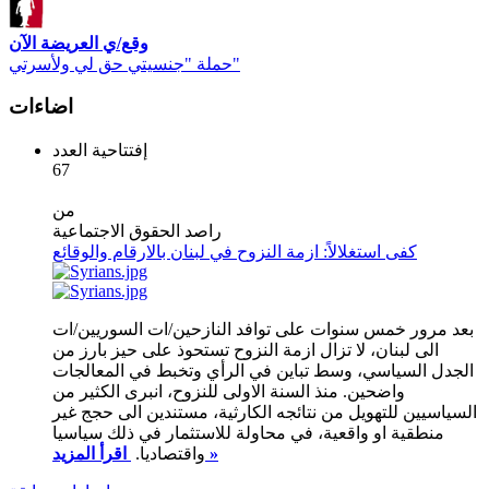
وقع/ي العريضة الآن
حملة "جنسيتي حق لي ولأسرتي"
اضاءات
إفتتاحية العدد
67
من
راصد الحقوق الاجتماعية
كفى استغلالاً: ازمة النزوح في لبنان بالارقام والوقائع
بعد مرور خمس سنوات على توافد النازحين/ات السوريين/ات
الى لبنان، لا تزال ازمة النزوح تستحوذ على حيز بارز من
الجدل السياسي، وسط تباين في الرأي وتخبط في المعالجات
واضحين. منذ السنة الاولى للنزوح، انبرى الكثير من
السياسيين للتهويل من نتائجه الكارثية، مستندين الى حجج غير
منطقية او واقعية، في محاولة للاستثمار في ذلك سياسيا
اقرأ المزيد »
واقتصاديا.