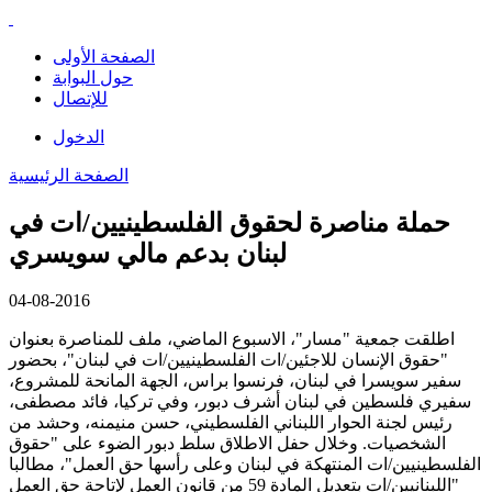
الصفحة الأولى
حول البوابة
للإتصال
الدخول
الصفحة الرئيسية
حملة مناصرة لحقوق الفلسطينيين/ات في
لبنان بدعم مالي سويسري
04-08-2016
اطلقت جمعية "مسار"، الاسبوع الماضي، ملف للمناصرة بعنوان
"حقوق الإنسان للاجئين/ات الفلسطينيين/ات في لبنان"، بحضور
سفير سويسرا في لبنان، فرنسوا براس، الجهة المانحة للمشروع،
سفيري فلسطين في لبنان أشرف دبور، وفي تركيا، فائد مصطفى،
رئيس لجنة الحوار اللبناني الفلسطيني، حسن منيمنه، وحشد من
الشخصيات. وخلال حفل الاطلاق سلط دبور الضوء على "حقوق
الفلسطينيين/ات المنتهكة في لبنان وعلى رأسها حق العمل"، مطالبا
"اللبنانيين/ات بتعديل المادة 59 من قانون العمل لإتاحة حق العمل