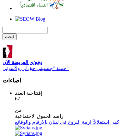
وقع/ي العريضة الآن
حملة "جنسيتي حق لي ولأسرتي"
اضاءات
إفتتاحية العدد
67
من
راصد الحقوق الاجتماعية
كفى استغلالاً: ازمة النزوح في لبنان بالارقام والوقائع