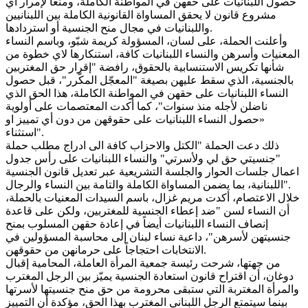
حصول اللبنانيات على حقهن في المواطنة الكاملة، ومنعاً لإمرار أي
مشروع قانون لا يحقق المساواة القانونية الكاملة بين اللبنانيين
واللبنانيات في مجال منح الجنسية أو استردادها.
وأعلنت الحملة، على لسان، المسؤولة كريمة شبّو، وباسم النساء
المعنيات وأسرهن والنساء اللبنانيات كافة، استنكارها لاي خطوة من
شأنها تكريس الاستنسابية بالحقوق، رافضة "إقرار حق المغتربين
بالجنسية، الذي سقط عليهن بصيغة "المعجّل المكّرر"، قبل حصول
النساء اللبنانيات على حقهن في المواطنة الكاملة، هذا الحق الذي
ناضلن لأجله منذ سنوات"، كما أكدت المعتصمات على أولوية
«حصول النساء اللبنانيات على حقوقهن من دون أي تمييز او
استثناء".
ذلك دعت الحملة "الكتل والاحزاب كافة الى ادراج مطلب حملة
"جنسيتي حق لي ولأسرتي" والنساء اللبنانيات على رأس جدول
اعمال جلسات الحوار والجلسة التشريعية عبر تعديل قانون الجنسية
اللبنانية، بما يضمن المساواة الكاملة والتامة بين النساء والرجال".
خلال الاعتصام، أكدت مريم غزال، باسم السيدات المعنيات بالحملة،
أن النساء لسن "ضد إعطاء الجنسية للمغتربين، ولكن على قاعدة
إنصاف النساء اللبنانيات أيضاً في إعادة حقهن المسلوب بمنح
جنسيتهن لأسرهن"، داعية نساء لبنان إلى محاسبة المسؤولين في
الانتخابات احتجاجاً على حرمانهن من حقوقهن.
من جهتها، شرحت رئيسة جمعية المرأة العاملة، المحامية إقبال
دوغان، أن اقتراح قانون استعادة الجنسية يميّز بين الرجل المغترب
والمرأة المغتربة التي ستبقى محرومة من حق منح جنسيتها لأسرتها
بينما سيتمتع الرجل اللبناني المغترب بهذا الحق، مؤكدة أن التمييز