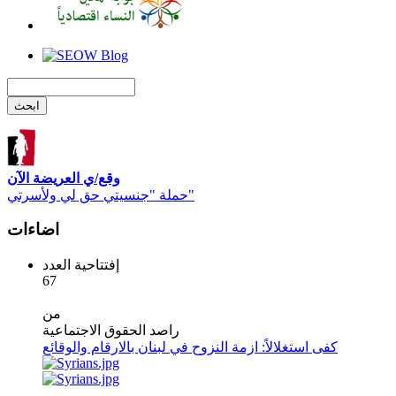
وقع/ي العريضة الآن
حملة "جنسيتي حق لي ولأسرتي"
اضاءات
إفتتاحية العدد
67
من
راصد الحقوق الاجتماعية
كفى استغلالاً: ازمة النزوح في لبنان بالارقام والوقائع