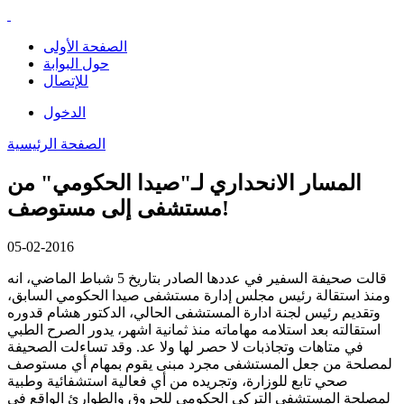
الصفحة الأولى
حول البوابة
للإتصال
الدخول
الصفحة الرئيسية
المسار الانحداري لـ"صيدا الحكومي" من
مستشفى إلى مستوصف!
05-02-2016
قالت صحيفة السفير في عددها الصادر بتاريخ 5 شباط الماضي، انه
ومنذ استقالة رئيس مجلس إدارة مستشفى صيدا الحكومي السابق،
وتقديم رئيس لجنة ادارة المستشفى الحالي، الدكتور هشام قدوره
استقالته بعد استلامه مهاماته منذ ثمانية اشهر، يدور الصرح الطبي
في متاهات وتجاذبات لا حصر لها ولا عد. وقد تساءلت الصحيفة
لمصلحة من جعل المستشفى مجرد مبنى يقوم بمهام أي مستوصف
صحي تابع للوزارة، وتجريده من أي فعالية استشفائية وطبية
لمصلحة المستشفى التركي الحكومي للحروق والطوارئ الواقع في