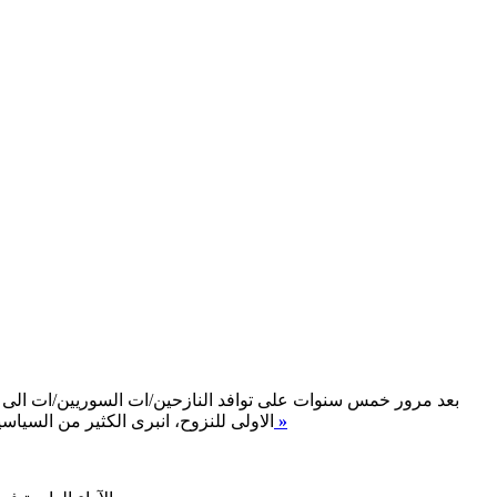
بعد مرور خمس سنوات على توافد النازحين/ات السوريين/ات الى لب
اقرأ المزيد »
الاولى للنزوح، انبرى الكثير من السياس