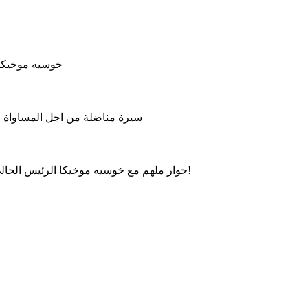
خوسيه موخيكا 
سيرة مناضلة من اجل المساواة وال
حوار ملهم مع خوسيه موخيكا الرئيس الحالي للأوروغواي، حول العدالة الاجتماعية، الحكم الرشيد والتواضع!