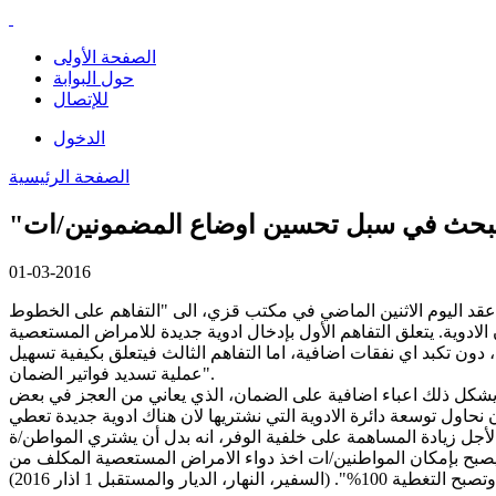
الصفحة الأولى
حول البوابة
للإتصال
الدخول
الصفحة الرئيسية
تبحث في سبل تحسين اوضاع المضمونين/ات
01-03-2016
عقد اليوم الاثنين الماضي في مكتب قزي، الى "التفاهم على الخطوط
ادوية. يتعلق التفاهم الأول بإدخال ادوية جديدة للامراض المستعصية
الاوبئة، دون تكبد اي نفقات اضافية، اما التفاهم الثالث فيتعلق بكيفية تسهيل
عملية تسديد فواتير الضمان".
 يشكل ذلك اعباء اضافية على الضمان، الذي يعاني من العجز في بعض
يث انخفضت ادوية الامراض المستعصية حوالي 50%، ومن هذا المنطلق علينا ان نحاول توسعة دائرة الادوية التي نشتريها لان هناك ادوية جديدة تعطي
نا لأجل زيادة المساهمة على خلفية الوفر، انه بدل أن يشتري المواطن/ة
يصبح بإمكان المواطنين/ات اخذ دواء الامراض المستعصية المكلف من
يار والمستقبل 1 اذار 2016)