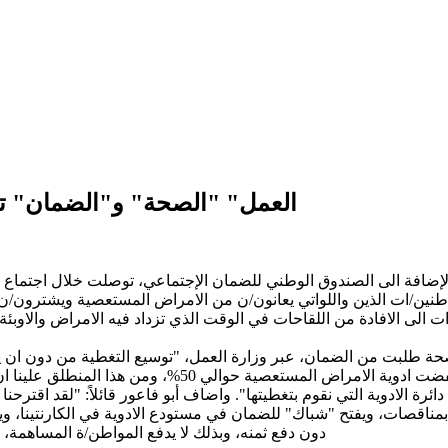
"العمل" "الصحة" و"الضمان" 
لإضافة الى الصندوق الوطني للضمان الإجتماعي، توصلت خلال اجتماع 
نين/ات الذين واللواتي يعانون/ن من الامراض المستعصية ويشترون/ن ال
 دفع المواطنين/ات الى الافادة من اللقاحات في الوقت الذي تزداد فيه الامراض و
لصحة طلبت من الضمان، عبر وزارة العمل، "توسيع التغطية من دون ان
الصناديق، وذلك بموجب قرار اعادة النظر بتسعيرة الدواء، ح
ائرة الادوية التي نقوم بتغطيتها". واضاف أبو فاعور قائلاً: "لقد اقترح
مناقصات، ويفتح "شباك" للضمان في مستودع الادوية في الكارنتينا، و
دون دفع ثمنه، وبذلك لا يدفع المواطن/ة المساهمة، وتصبح التغطية 100%". (السفير، النهار، الد