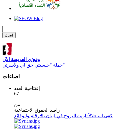
وقع/ي العريضة الآن
حملة "جنسيتي حق لي ولأسرتي"
اضاءات
إفتتاحية العدد
67
من
راصد الحقوق الاجتماعية
كفى استغلالاً: ازمة النزوح في لبنان بالارقام والوقائع