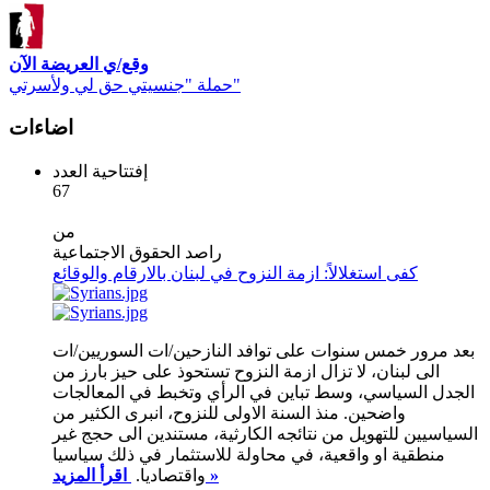
وقع/ي العريضة الآن
حملة "جنسيتي حق لي ولأسرتي"
اضاءات
إفتتاحية العدد
67
من
راصد الحقوق الاجتماعية
كفى استغلالاً: ازمة النزوح في لبنان بالارقام والوقائع
بعد مرور خمس سنوات على توافد النازحين/ات السوريين/ات
الى لبنان، لا تزال ازمة النزوح تستحوذ على حيز بارز من
الجدل السياسي، وسط تباين في الرأي وتخبط في المعالجات
واضحين. منذ السنة الاولى للنزوح، انبرى الكثير من
السياسيين للتهويل من نتائجه الكارثية، مستندين الى حجج غير
منطقية او واقعية، في محاولة للاستثمار في ذلك سياسيا
اقرأ المزيد »
واقتصاديا.