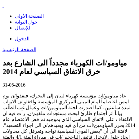
الصفحة الأولى
حول البوابة
للإتصال
الدخول
الصفحة الرئيسية
مياومو/ات الكهرباء مجدداً الى الشارع بعد
خرق الاتفاق السياسي لعام 2014
31-05-2016
عاد مياومو/ات مؤسسة كهرباء لبنان إلى التحرك، فنفذوا/ن يوم
امس اعتصاماً امام المبنى المركزي للمؤسسة واقفلوا/ن الابواب
لمدة ساعتين، كما اصدرت لجنة المياومين/ات وعمال غب الطلب
بياناً اثر اجتماع طارئ لبحث مستجدات ملفهم/ن، رأت فيه ان
الالتفاف على الاتفاق السياسي الذي بموجبه تم فض الاعتصام عام
2014 يحرر المياومين/ات من أي قيد ويعيدهم/ن الى اجواء التصعيد"،
لافتة الى أن "بعض القوى السياسية تواجه وتعرقل كل محاولات
إيجاد حلول لإدخال فائض الناجحين/ات في مباراة الفئة 4/1 والفئة