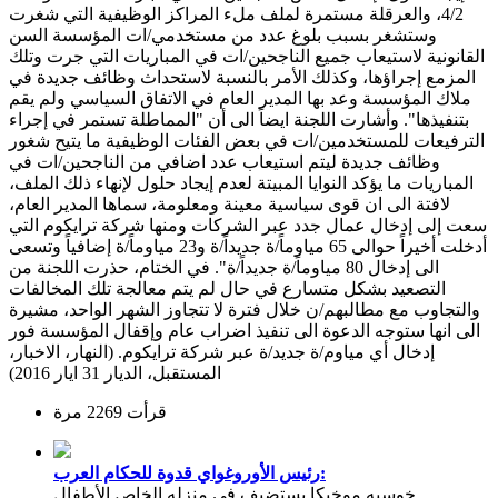
4/2، والعرقلة مستمرة لملف ملء المراكز الوظيفية التي شغرت
وستشغر بسبب بلوغ عدد من مستخدمي/ات المؤسسة السن
القانونية لاستيعاب جميع الناجحين/ات في المباريات التي جرت وتلك
المزمع إجراؤها، وكذلك الأمر بالنسبة لاستحداث وظائف جديدة في
ملاك المؤسسة وعد بها المدير العام في الاتفاق السياسي ولم يقم
بتنفيذها". وأشارت اللجنة ايضاً الى أن "المماطلة تستمر في إجراء
الترفيعات للمستخدمين/ات في بعض الفئات الوظيفية ما يتيح شغور
وظائف جديدة ليتم استيعاب عدد اضافي من الناجحين/ات في
المباريات ما يؤكد النوايا المبيتة لعدم إيجاد حلول لإنهاء ذلك الملف،
لافتة الى ان قوى سياسية معينة ومعلومة، سماها المدير العام،
سعت إلى إدخال عمال جدد عبر الشركات ومنها شركة ترايكوم التي
أدخلت أخيراً حوالى 65 مياوماً/ة جديداً/ة و23 مياوماً/ة إضافياً وتسعى
الى إدخال 80 مياوماً/ة جديداً/ة". في الختام، حذرت اللجنة من
التصعيد بشكل متسارع في حال لم يتم معالجة تلك المخالفات
والتجاوب مع مطالبهم/ن خلال فترة لا تتجاوز الشهر الواحد، مشيرة
الى انها ستوجه الدعوة الى تنفيذ اضراب عام وإقفال المؤسسة فور
إدخال أي مياوم/ة جديد/ة عبر شركة ترايكوم. (النهار، الاخبار،
المستقبل، الديار 31 ايار 2016)
قرأت 2269 مرة
رئيس الأوروغواي قدوة للحكام العرب:
خوسيه موخيكا يستضيف في منزله الخاص الأطفال