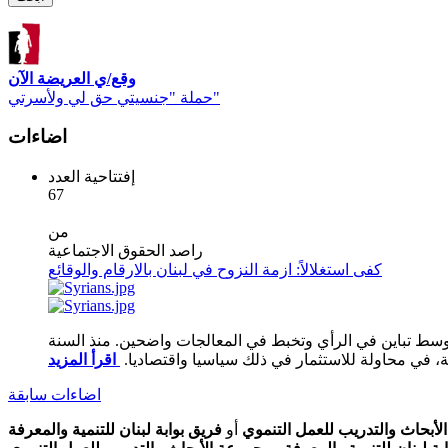
وقع/ي العريضة الآن
حملة "جنسيتي حق لي ولأسرتي"
اضاءات
إفتتاحية العدد
67
من
راصد الحقوق الاجتماعية
كفى استغلالاً: ازمة النزوح في لبنان بالارقام والوقائع
 وسط تباين في الرأي وتخبط في المعالجات واضحين. منذ السنة
ية، في محاولة للاستثمار في ذلك سياسيا واقتصاديا.
اضاءات سابقة
أبحاث والتدريب للعمل التنموي
أو
فريق بوابة لبنان للتنمية والمعرفة