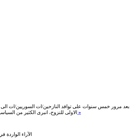
بعد مرور خمس سنوات على توافد النازحين/ات السوريين/ات الى لب
اقرأ المزيد »
الاولى للنزوح، انبرى الكثير من السياس
الآراء الواردة ف