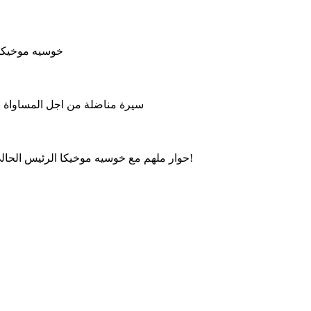
خوسيه موخيكا 
سيرة مناضلة من اجل المساواة وال
حوار ملهم مع خوسيه موخيكا الرئيس الحالي للأوروغواي، حول العدالة الاجتماعية، الحكم الرشيد والتواضع!