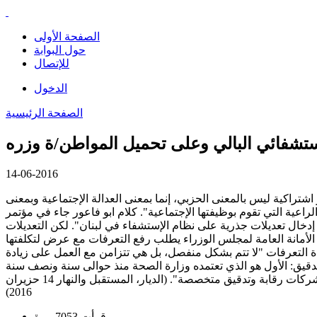
الصفحة الأولى
حول البوابة
للإتصال
الدخول
الصفحة الرئيسية
استشفائي البالي وعلى تحميل المواطن/ة وزره
14-06-2016
راكية ليس بالمعنى الحزبي، إنما بمعنى العدالة الإجتماعية وبمعنى
راعية التي تقوم بوظيفتها الإجتماعية". كلام ابو فاعور جاء في مؤتمر
خال تعديلات جذرية على نظام الإستشفاء في لبنان". لكن التعديلات
لى الأمانة العامة لمجلس الوزراء يطلب رفع التعرفات مع عرض لتكلفتها
يادة التعرفات "لا تتم بشكل منفصل، بل هي تتزامن مع العمل على زيادة
تدقيق: الأول هو الذي تعتمده وزارة الصحة منذ حوالى سنة ونصف سنة
وقد زاد من إمكانية التدقيق بالفواتير في شكل أكثر موضوعية وصدقية، والثاني يتعلق بتلزيم الرقابة في المستشفيات الخاصة والحكومية لشركات رقابة وتدقيق متخصصة". (الديار، المستقبل والنهار 14 حزيران
2016)
قرأت 7053 مرة