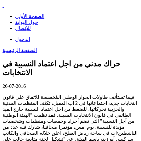
الصفحة الأولى
حول البوابة
للإتصال
الدخول
الصفحة الرئيسية
حراك مدني من اجل اعتماد النسبية في
الانتخابات
26-07-2016
فيما تستأنف طاولات الحوار الوطني المُخصصة للاتفاق على قانون
انتخابات جديد، اجتماعاتها في 2 اب المقبل، تكثف المنظمات المدنية
والحزبية تحركاتها، للضغط من اجل اعتماد النسبية خارج القيد
الطائفي في قانون الانتخابات المقبلة. فقد نظمت "الهيئة الوطنية
من أجل النسبية" التي تضم أحزابا وجمعيات ومنظمات وشخصيات
مؤيدة للنسبية، يوم امس، مؤتمرا صحافيا، شارك فيه عدد من
الناشطين/ات في ساحة رياض الصلح، اعلن خلاله الصحافي والكاتب
سركيس أبو زيد، باسم الهيئة، عن "تشكيل لجنة متابعة جالت على