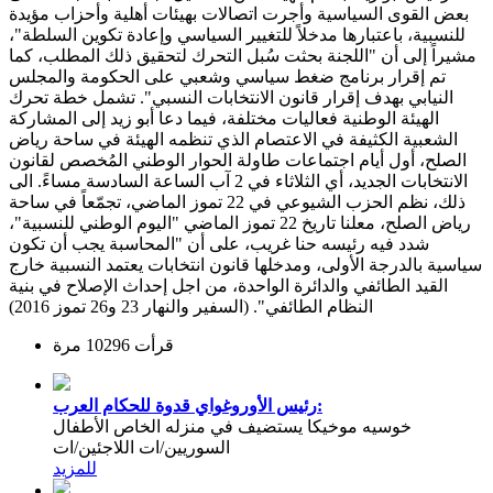
بعض القوى السياسية وأجرت اتصالات بهيئات أهلية وأحزاب مؤيدة
للنسبية، باعتبارها مدخلاً للتغيير السياسي وإعادة تكوين السلطة"،
مشيراً إلى أن "اللجنة بحثت سُبل التحرك لتحقيق ذلك المطلب، كما
تم إقرار برنامج ضغط سياسي وشعبي على الحكومة والمجلس
النيابي بهدف إقرار قانون الانتخابات النسبي". تشمل خطة تحرك
الهيئة الوطنية فعاليات مختلفة، فيما دعا أبو زيد إلى المشاركة
الشعبية الكثيفة في الاعتصام الذي تنظمه الهيئة في ساحة رياض
الصلح، أول أيام اجتماعات طاولة الحوار الوطني المُخصص لقانون
الانتخابات الجديد، أي الثلاثاء في 2 آب الساعة السادسة مساءً. الى
ذلك، نظم الحزب الشيوعي في 22 تموز الماضي، تجمّعاً في ساحة
رياض الصلح، معلنا تاريخ 22 تموز الماضي "اليوم الوطني للنسبية"،
شدد فيه رئيسه حنا غريب، على أن "المحاسبة يجب أن تكون
سياسية بالدرجة الأولى، ومدخلها قانون انتخابات يعتمد النسبية خارج
القيد الطائفي والدائرة الواحدة، من اجل إحداث الإصلاح في بنية
النظام الطائفي". (السفير والنهار 23 و26 تموز 2016)
قرأت 10296 مرة
رئيس الأوروغواي قدوة للحكام العرب:
خوسيه موخيكا يستضيف في منزله الخاص الأطفال
السوريين/ات اللاجئين/ات
للمزيد