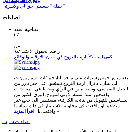
وقع/ي العريضة الآن
حملة "جنسيتي حق لي ولأسرتي"
اضاءات
إفتتاحية العدد
67
من
راصد الحقوق الاجتماعية
كفى استغلالاً: ازمة النزوح في لبنان بالارقام والوقائع
بعد مرور خمس سنوات على توافد النازحين/ات السوريين/ات
الى لبنان، لا تزال ازمة النزوح تستحوذ على حيز بارز من
الجدل السياسي، وسط تباين في الرأي وتخبط في المعالجات
واضحين. منذ السنة الاولى للنزوح، انبرى الكثير من
السياسيين للتهويل من نتائجه الكارثية، مستندين الى حجج غير
منطقية او واقعية، في محاولة للاستثمار في ذلك سياسيا
اقرأ المزيد »
واقتصاديا.
اضاءات سابقة
الآراء الواردة في الأخبار والمقالات الصحفية والتقارير لا تعكس