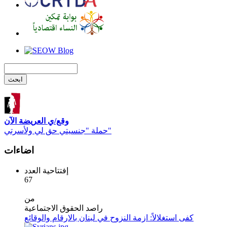
وقع/ي العريضة الآن
حملة "جنسيتي حق لي ولأسرتي"
اضاءات
إفتتاحية العدد
67
من
راصد الحقوق الاجتماعية
كفى استغلالاً: ازمة النزوح في لبنان بالارقام والوقائع