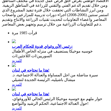
الاقتصاد الوطني بغرض خلق فرص عمل جديدة في مختلف المناطق
ومن خلال تقديم الدعم الفني والتقني للزراعة في المناطق الريفية.
ومن ابرز النشاطات التي تحققت خلال فترة تنفيذ المشروع الذي
استمر سنتين (2006-2008) اجراء دورات تدريبية للمزارعين واصحاب
المعاصر واعضاء التعاونيات لتحديث تقنيات الزراعة والانتاج وتقديم
دعم للتعاونيات الزراعية من خلال ترميم وتجهيز بعض المعاصر.
قرأت 1985 مرة
رئيس الأوروغواي قدوة للحكام العرب:
خوسيه موخيكا يستضيف في منزله الخاص الأطفال
السوريين/ات اللاجئين/ات
للمزيد
هذا ما نحتاجه في لبنان!
سيرة مناضلة من اجل المساواة والعدالة الاجتماعية، د.
ميشال باشيليه، الرئيسة الجديدة لتشيلي
للمزيد
هذا ما نحتاجه في لبنان!
حوار ملهم مع خوسيه موخيكا الرئيس الحالي للأوروغواي،
حول العدالة الاجتماعية، الحكم الرشيد والتواضع!
للمزيد