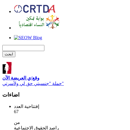
وقع/ي العريضة الآن
حملة "جنسيتي حق لي ولأسرتي"
اضاءات
إفتتاحية العدد
67
من
راصد الحقوق الاجتماعية