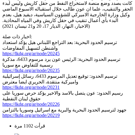
كانت بصدد وضع منصة لاستخراج النفط من حقل كاريش وليس لبدء
الحفر والتنقيب، علما ان عون طالب خلال استقباله الاسبوع الماضي
وكيل وزارة الخارجية الاميركي للشؤون السياسية، ديفيد هيل، بعدم
البدء بأي أعمال تنقيب في حقل كاريش وفي المياه المحاذية.
(الاخبار، النهار، الديار 17، 20 و21 نيسان 2021)
اخبار ذات صلة:
ترسيم الحدود البحرية: بعد التراجع اللبناني هيل يؤكد استعداد
واشنطن لتسهيل المفاوضات
https://lkdg.org/ar/node/20245
ترسيم الحدود البحرية: الرئيس عون يرد مرسوم 6433، مذكرة
رسمية للتفاوض مع سوريا
https://lkdg.org/ar/node/20235
ترسيم الحدود: توقيع تعديل المرسوم 6433، رسائل إسرائيلية
واميركية منتقدة، الحريري ايضا معترض
https://lkdg.org/ar/node/20231
رسيم الحدود: عون يتصل بالاسد والاخير يؤكد حرص سوريا على
حقوق لبنان النفطية
https://lkdg.org/ar/node/20226
جهود لترسيم الحدود البحرية والبرية مع اسرائيل وسوريا بالتزامن
https://lkdg.org/ar/node/20219
قرأت 1102 مرة