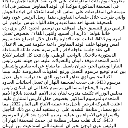
مطروحة يوم بدأت المفاوضات. على الاثر، نفت قيادة الجيش ما جاء
في الصحيفة المذكورة مؤكدةً أن الوفد المفاوض مستمر في أداء
مهمته في المفاوضات على أساس الدراسة المُعدّة في قيادة الجيش
والتي طرحت خلال جلسات التفاوض، بينما ارسل الرئيس عون وفقا
للصحيفة نفسها احد مساعديه برفقة اللواء عباس ابراهيم الى
الرئيس بري للتنسيق حول الموقف من ترسيم الحدود، لكن بري رده
خائباً بقوله: "لا اريد ان اسمع، وانتهى اللقاء". بخصوص تعديل
المرسوم 6433، اعلنت لجنة الادارة والعدل خلال اجتماع عقدته يوم
امس وقوفها خلف الوفد المفاوض داعية حكومة تصريف الاعمال
الى عقد جلسة عاجلة لاقرار المرسوم تحت طائلة المساءلة
الدستورية بالاخلال بالواجب الوطني، وان تتخذ كل التدابير لابلاغ
الامم المتحدة موقف لبنان والتعديلات عليه. من جهته، نفى رئيس
التيار الوطني الحر، جبران باسيل، ما يشاع عن انه يقايض واشنطن
بين عدم توقيع مرسوم التعديل ورفع العقوبات المفروضة عليه، بينما
اكد المحامي لؤي ضاهر الغندور، الذي اعد دراسة حول تعديل
مرسوم 6433، في حديث لصحيفة النهار ان تعديل احداثيات الحدود
البحرية لا يحتاج اساسا الى مرسوم لافتا الى ان بامكان رئيس
مجلس الوزراء، تكليف مندوب لبنان لدى الامم المتحدة بابلاغ الامم
المتحدة بالمرسوم المذكور. بخصوص حقل كاريش المتنازع عليه،
اعلنت الشركة انرجين تأجيل بدء عملية الانتاج الى العام 2022، مما
دفع بمصادر متابعة التشديد على ان يستفيد لبنان من ذلك التأجيل
والاسراع في الانتهاء من عملية ترسيم الحدود بعد اقرار المرسوم
6433، كذلك نقلت مصادر مطلعة في حديث لصحيفة النهار ان
الرئيس عون فوجئ بخبر ان السفينة التي استدعيت من اليونان