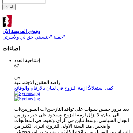
وقع/ي العريضة الآن
حملة "جنسيتي حق لي ولأسرتي"
اضاءات
إفتتاحية العدد
67
من
راصد الحقوق الاجتماعية
كفى استغلالاً: ازمة النزوح في لبنان بالارقام والوقائع
بعد مرور خمس سنوات على توافد النازحين/ات السوريين/ات
الى لبنان، لا تزال ازمة النزوح تستحوذ على حيز بارز من
الجدل السياسي، وسط تباين في الرأي وتخبط في المعالجات
واضحين. منذ السنة الاولى للنزوح، انبرى الكثير من
السياسيين للتهويل من نتائجه الكارثية، مستندين الى حجج غير