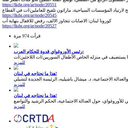
https://lkdg.org/ar/node/20551
يح لارتياد المؤسسات السياحية، ماراتون تلقيح للعاملين/ات في القطاع
https://lkdg.org/ar/node/20545
كورونا لبنان: الاصابات تتجاوز الالف، رفض للاقفال بنهاية آب
https://lkdg.org/ar/node/20527
قرأت 974 مرة
رئيس الأوروغواي قدوة للحكام العرب:
يستضيف في منزله الخاص الأطفال السوريين/ات اللاجئين/ات
للمزيد
هذا ما نحتاجه في لبنان!
عدالة الاجتماعية، د. ميشال باشيليه، الرئيسة الجديدة لتشيلي
للمزيد
هذا ما نحتاجه في لبنان!
للمزيد