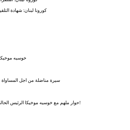
كورونا لبنان: شهادة التلق
خوسيه موخيكا 
سيرة مناضلة من اجل المساواة وال
حوار ملهم مع خوسيه موخيكا الرئيس الحالي للأوروغواي، حول العدالة الاجتماعية، الحكم الرشيد والتواضع!