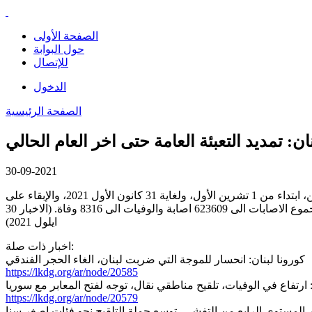
الصفحة الأولى
حول البوابة
للإتصال
الدخول
الصفحة الرئيسية
نان: تمديد التعبئة العامة حتى اخر العام الحالي
30-09-2021
وافق مجلس الوزراء، في جلسته المنعقدة يوم امس، على توصية المجلس الأعلى للدفاع بتمديد حالة الطوارئ الصحية شهرين اضافيين، ابتداء من 1 تشرين الأول، ولغاية 31 كانون الأول 2021، والإبقاء على
الإجراءات والتدابير المقررة سابقاً. احصائيا، سجل لبنان في الفترة الممتدة من 27 الى 29 ايلول، 1347 اصابة جديدة و30 وفاة، ليرتفع بذلك مجموع الاصابات الى 623609 اصابة والوفيات الى 8316 وفاة. (الاخبار 30
ايلول 2021)
اخبار ذات صلة:
كورونا لبنان: انحسار للموجة التي ضربت لبنان، الغاء الحجر الفندقي
https://lkdg.org/ar/node/20585
: ارتفاع في الوفيات، تلقيح مناطقي نقال، توجه لفتح المعابر مع سوريا
https://lkdg.org/ar/node/20579
ار المستوى الرابع من التفشي، توسع حملة التلقيح نحو فئات اصغر سنا