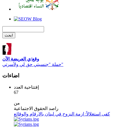
وقع/ي العريضة الآن
حملة "جنسيتي حق لي ولأسرتي"
اضاءات
إفتتاحية العدد
67
من
راصد الحقوق الاجتماعية
كفى استغلالاً: ازمة النزوح في لبنان بالارقام والوقائع