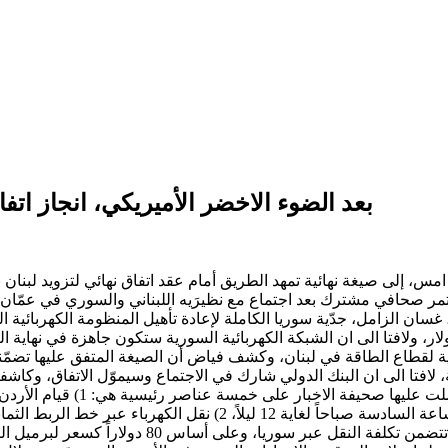
بعد الضوء الاخضر الأميريكي، انجاز اتفا
امس، إلى صيغة نهائية تمهد الطريق أمام عقد اتفاق نهائي لتزويد لبنان
مر صحافي مشترك بعد اجتماع مع نظيرَيه اللبناني والسوري في عمّان، 
سان الزامل، جدّية سوريا الكاملة لإعادة تأهيل المنظومة الكهربائية الخا
ّبط بين سوريا والأردن، بتكلفة تقارب 5.5 ملايين دولار، ولافتا الى ان الشبكة الكهربائية السوري
لمالية لقطاع الطاقة في لبنان، وكشف فياض أن الصيغة المتفق عليها تضمّ
، لافتا الى ان البنك الدولي شارك في الاجتماع وسيموّل الاتفاق، وكاش
في منتصف الليل لغاية السادسة صباحاً، و250 ميغاواط من الساعة السا