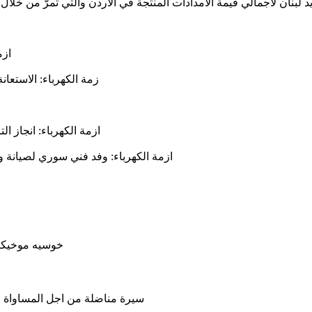
إلى لبنان عبر أراضيه، على كمية من التيار الكهربائي، 5) تسديد لبنان لاجمالي قيمة الامدادات المنتجة
ازمة
زمة الكهرباء: الاستعان
ازمة الكهرباء: انجاز ا
ازمة الكهرباء: وفد فني سوري لصيانة وص
خوسيه موخيكا 
سيرة مناضلة من اجل المساواة وال