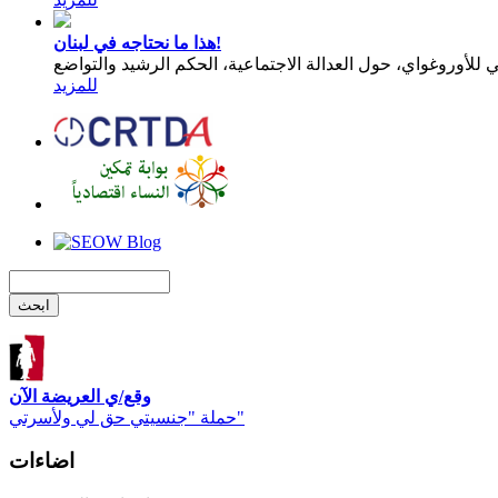
هذا ما نحتاجه في لبنان!
للمزيد
وقع/ي العريضة الآن
حملة "جنسيتي حق لي ولأسرتي"
اضاءات