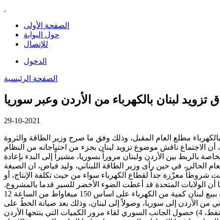
الصفحة الأولى
حول البوابة
للإتصال
الدخول
الصفحة الرئيسية
ق تزويد لبنان بالكهرباء من الأردن وعبر سوريا
29-10-2021
 بالكهرباء مطلع العام المقبل، وذلك وفق ما صرح وزير الطاقة والثروة
أن الاجتماع ناقش موضوع تزويد لبنان بجزء من احتياجاته من النظام
صة بالربط بين الأردن ولبنان مروراً بسوريا، مشيراً إلى البدء بإعادة
ة ستكون جاهزة في نهاية العام الحالي، في حين رأى وزير الطاقة اللبناني، وليد فياض، ان الصيغة
نت شروطاً معزّزة جداً لقطاع الكهرباء سواء من حيث تكلفة الإنتاج، أو
فا أن الولايات المتحدة قد أعطت الضوء الأخضر للسير قدما بالمشروع.
يتضمن الاتفاق بحسب تصريحات الوزراء الثلاثة والمعلومات التي حصلت عليها صحيفة الاخبار على خمسة عناصر رئيسية هي: 1) قيام الأردن ببيع لبنان كمية من الكهرباء على اساس 150 ميغاواط من الساعة 12
دسة صباحاً لغاية 12 ليلاً، 2) نقل الكهرباء عبر خط الربط الثماني من الأردن إلى سوريا، وصولاً إلى لبنان، وذلك بعد صيانة الخطّ على
الأراضي السورية، 3) سعر الكيلوات ساعة الواحد يبلغ نحو 12 سنتاً تتضمن تكلفة النقل عبر سوريا، وعلى أساس 80 دولاراً كسعر لبرميل النفط، 4) حصول الجانب السوري لقاء مرور الكميات التي ينتجها الأردن