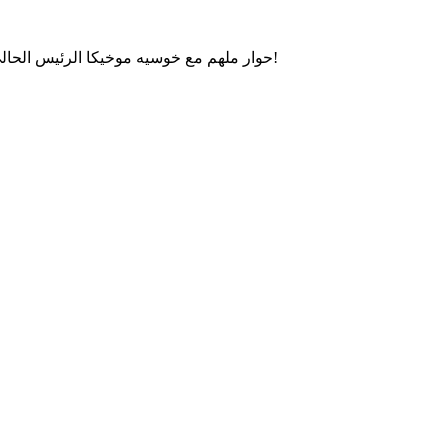
حوار ملهم مع خوسيه موخيكا الرئيس الحالي للأوروغواي، حول العدالة الاجتماعية، الحكم الرشيد والتواضع!