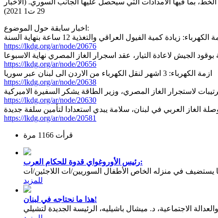
 في الأردن والتي تمرّ من خلال الخط، بما فيها الامدادات التي سيحصل عليها الجانب السوري. (الاخبار
29 ت1 2021)
اخبار سابقة حول الموضوع:
 الكهرباء: زيادة كمية الفيول العراقي والتغذية 12 ساعة بنهاية السنة
https://lkdg.org/ar/node/20676
ة بوقود الجيش لاعادة التيار، عقد اسجرار الغاز المصري نهاية الاسبوعا
https://lkdg.org/ar/node/20656
ازمة الكهرباء: 3 اشهر لنقل الكهرباء من الاردن الى لبنان عبر سوريا
https://lkdg.org/ar/node/20638
لترتيبات لاستجرار الغاز المصري، وزير الطاقة يشكر السفيرة الاميركية
https://lkdg.org/ar/node/20630
لة الغاز العربي في لبنان، سلامة يبدي استعدادا لتأمين سلفة جديدة
https://lkdg.org/ar/node/20581
قرأت 1166 مرة
رئيس الأوروغواي قدوة للحكام العرب:
يستضيف في منزله الخاص الأطفال السوريين/ات اللاجئين/ات
للمزيد
هذا ما نحتاجه في لبنان!
عدالة الاجتماعية، د. ميشال باشيليه، الرئيسة الجديدة لتشيلي
للمزيد