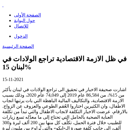
الصفحة الأولى
حول البوابة
للإتصال
الدخول
الصفحة الرئيسية
في ظل الازمة الاقتصادية تراجع الولادات في
لبنان 15%
15-11-2021
اشارت صحيفة الاخبار في تحقيق الى تراجع الولادات في لبنان بأكثر
من 15%، من 86,584 عام 2019 إلى 74,049 عام 2020، وذلك بسبب
الازمة الاقتصادية، والتكاليف المالية الباهظة التي بات يرتبها انجاب
الاطفال، وان الكثيرين اختاروا العُقم الطوعي والعزوف عن الزواج.
بالارقام، عرضت الاخبار التكلفة لانجاب الاطفال والتي تبدأ من تكلفة
العناية الصحية بالحامل التي تحتاج إلى ما معدّله تسع زيارات
للطبيب خلال فترة الحمل، تكلّف كل منها بين 200 ألف ليرة و300
ألف، الى جانب كلفة صورة الـ«إيكو» والتي تُراوح بين مليون ليرة