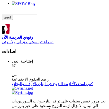
وقع/ي العريضة الآن
حملة "جنسيتي حق لي ولأسرتي"
اضاءات
إفتتاحية العدد
67
من
راصد الحقوق الاجتماعية
كفى استغلالاً: ازمة النزوح في لبنان بالارقام والوقائع
بعد مرور خمس سنوات على توافد النازحين/ات السوريين/ات
الى لبنان، لا تزال ازمة النزوح تستحوذ على حيز بارز من