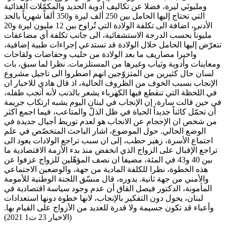
ومليونَي ليرة، فضلا عن تكاليف أدوية الحديد والمكمّلات الغذائية
التي تحتاج إليها الحامل بين 250 ألف ليرة و350 ألفاً شهرياً بالحد
الأدنى، اضافة الى تكلفة الولادة التي تُراوح بين 12 مليون ليرة و20
مليوناً بحسب الدرجة الاستشفائية، الى جانب تكلفة أي مضاعفات
تتعرّض إليها الحامل خلال الولادة قد تستدعي إجراءات طبية إضافية،
واخيرا مصاريف ما بعد الولادة من حليب وحفاضات ولقاحات
ومعاينات وأدوية وثياب وغيرها من المستلزمات. نظرا لما سبق، بات
لسان حال كثيرين من المتزوّجين انهم اضطروا الى تاجيل مشروع
الإنجاب بسبب الخوف من الظروف الحالية، اذ قال هادي للاخبار ان
في اللحظة التي تنقطع فيها الكهرباء يشعر بالذنب لأنه أنجب طفله،
في حين قالت سارة، إن الإنجاب في لبنان اليوم يشبه ارتكاب جريمة
أن تحمّل كائناً جديداً الحياة في ظل الذلّ والمتاعب، فيما اجمع اكثر
من شخص ان الإحجام عن الانجاب هو لعدم توريط أجيال جديدة في
الوضع الحالي. حول الموضوع، اشار الباحث المتخصّص في علم
اجتماع الأسرة، زهير حطب، إلى ان سبب تراجع الولادات يعود الى
تراجع الإقبال على الزواج الذي انخفض منذ بدء الأزمة الاقتصادية ما
بين 40 و43 في المئة، مضيفا ان نصف المؤهّلين للزواج عزفوا عن
هذه الخطوة، نظرا للكلفة المادية من جهة، والوضعين الاجتماعي
والأمني من جهة ثانية. بدوره، قال منسّق اللجنة الوطنية للأمومة
المأمونة، الدكتور فيصل القاق أن عدم وجود سياسة اقتصادية في
لبنان، يحول دون التفكير بالإنجاب، لانها خطوة دونها استعدادات
وأعباء قد تكون جسيمة ولا قدرة للعديد من الأزواج على القيام بها.
(الاخبار 23 ت1 2021)