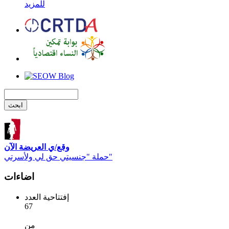
للمزيد
وقع/ي العريضة الآن
حملة "جنسيتي حق لي ولأسرتي"
اضاءات
إفتتاحية العدد
67
من