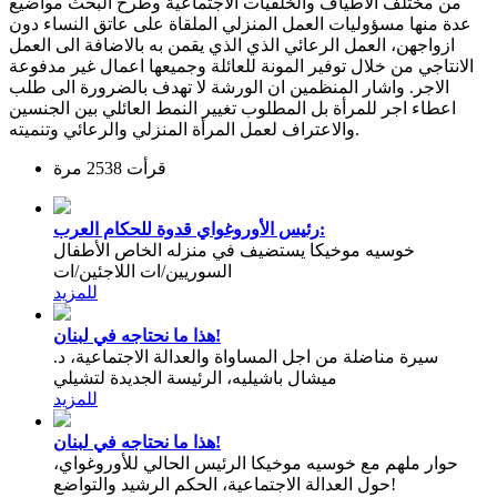
من مختلف الاطياف والخلفيات الاجتماعية وطرح البحث مواضيع
عدة منها مسؤوليات العمل المنزلي الملقاة على عاتق النساء دون
ازواجهن، العمل الرعائي الذي الذي يقمن به بالاضافة الى العمل
الانتاجي من خلال توفير المونة للعائلة وجميعها اعمال غير مدفوعة
الاجر. واشار المنظمين ان الورشة لا تهدف بالضرورة الى طلب
اعطاء اجر للمرأة بل المطلوب تغيير النمط العائلي بين الجنسين
والاعتراف لعمل المرأة المنزلي والرعائي وتنميته.
قرأت 2538 مرة
رئيس الأوروغواي قدوة للحكام العرب:
خوسيه موخيكا يستضيف في منزله الخاص الأطفال
السوريين/ات اللاجئين/ات
للمزيد
هذا ما نحتاجه في لبنان!
سيرة مناضلة من اجل المساواة والعدالة الاجتماعية، د.
ميشال باشيليه، الرئيسة الجديدة لتشيلي
للمزيد
هذا ما نحتاجه في لبنان!
حوار ملهم مع خوسيه موخيكا الرئيس الحالي للأوروغواي،
حول العدالة الاجتماعية، الحكم الرشيد والتواضع!