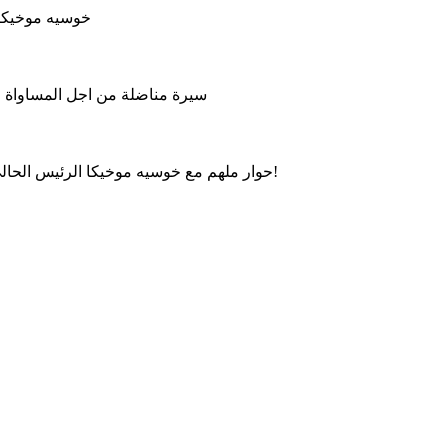
خوسيه موخيكا 
سيرة مناضلة من اجل المساواة وال
حوار ملهم مع خوسيه موخيكا الرئيس الحالي للأوروغواي، حول العدالة الاجتماعية، الحكم الرشيد والتواضع!