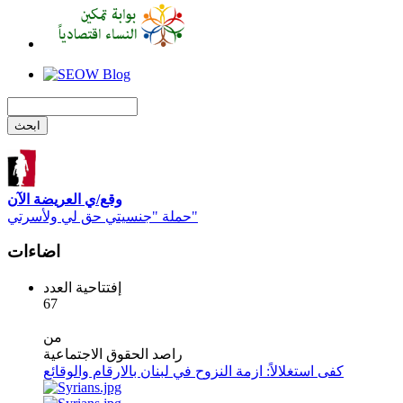
وقع/ي العريضة الآن
حملة "جنسيتي حق لي ولأسرتي"
اضاءات
إفتتاحية العدد
67
من
راصد الحقوق الاجتماعية
كفى استغلالاً: ازمة النزوح في لبنان بالارقام والوقائع