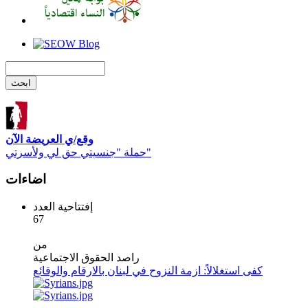
وقع/ي العريضة الآن
حملة "جنسيتي حق لي ولأسرتي"
اضاءات
إفتتاحية العدد
67
من
راصد الحقوق الاجتماعية
كفى استغلالاً: ازمة النزوح في لبنان بالارقام والوقائع