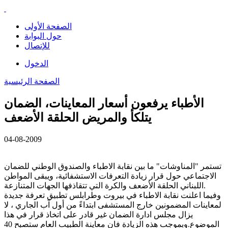
الصفحة الأولى
حول البوابة
للإتصال
الدخول
الصفحة الرئيسية
الأطباء يرفعون أسعار المعاينات، الضمان
يتلكأ والمريض الحلقة الأضعف
04-08-2009
تستمر "المناوشات" ما بين نقابة الاطباء والصندوق الوطني للضمان
الاجتماعي حول قرار زيادة التعرفات الاستشفائية، ويبقى المواطن
اللبناني الحلقة الأضعف والكرة التي تتقاذفها الجهات المتنازعة.
وفيما اعلنت نقابة الاطباء في بيروت وطرابلس تطبيق تعرفة جديدة
لمعاينات المضمونين خارج المستشفى ابتداءً من أول آب الجاري ، لا
يزال مجلس ادارة الضمان غير قادر على اتخاذ قرار في هذا
الموضوع.وبموجب هذه الزيادة فان معاينة الطبيب العام ستصبح 40