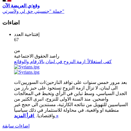
وقع/ي العريضة الآن
حملة "جنسيتي حق لي ولأسرتي"
اضاءات
إفتتاحية العدد
67
من
راصد الحقوق الاجتماعية
كفى استغلالاً: ازمة النزوح في لبنان بالارقام والوقائع
بعد مرور خمس سنوات على توافد النازحين/ات السوريين/ات
الى لبنان، لا تزال ازمة النزوح تستحوذ على حيز بارز من
الجدل السياسي، وسط تباين في الرأي وتخبط في المعالجات
واضحين. منذ السنة الاولى للنزوح، انبرى الكثير من
السياسيين للتهويل من نتائجه الكارثية، مستندين الى حجج غير
منطقية او واقعية، في محاولة للاستثمار في ذلك سياسيا
اقرأ المزيد »
واقتصاديا.
اضاءات سابقة