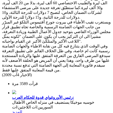
الف ليرة والطبيب الاختصاصي 60 ألف ليرة، بدلا من 20 الف ليرة،
و30 ألف ليرة.كما ستطبّق تعرفة جديدة على مرضى الاستشفاء
لشركات الضمان الخاص، لتصبح 7 دولارات للدرجة الثالثة، و10
دولارات للدرجة الثانية، و15 دولارا للدرجة الأولى.
ويستغرب نقيب الأطباء في بيروت جورج أفتيموس التلكؤ غير المبرّر
من جانب الجهات الضامنة الرسمية والخاصة تجاه تطبيق قرار
مجلس الوزراء القاضي بتوحيد جدول الأعمال الطبية وزيادة التعرفة،
مشيرا الى ان التركيز يجب أن يكون على الضمان "لكونه يمثّل
اللاعب الأكبر والمتلكّئ الأكبر عن القيام بواجباته".
وفي الوقت الذي يتنازع فيه كل من نقابة الاطباء والجهات الضامنة
رسمية كانت ام خاصة، وفي ظل الخلاف القائم على تطبيق التعرفة
سيدفع المرضى الفارق بين التعرفة المتفق عليها والزيادة المستجدة
عليها من طرف واحد، وهذا يعني أن المريض هو الحلقة الأضعف لأنه
سيقدم فاتورة المعاينة إلى الجهة الضامنة التي تدفع نسبة محددة
من قيمة المعاينة المتفق عليها فقط.
(الاخبار 4آب 2009)
قرأت 3589 مرة
رئيس الأوروغواي قدوة للحكام العرب:
خوسيه موخيكا يستضيف في منزله الخاص الأطفال
السوريين/ات اللاجئين/ات
للمزيد