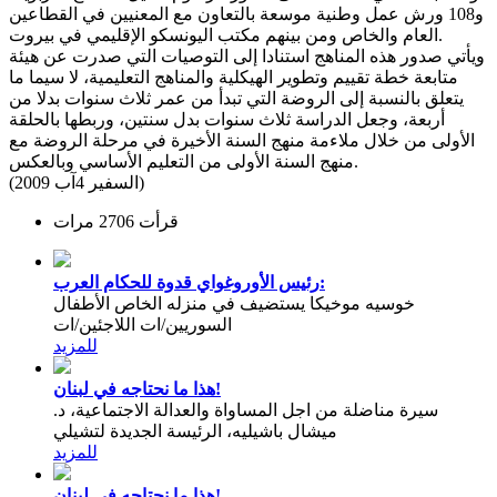
و108 ورش عمل وطنية موسعة بالتعاون مع المعنيين في القطاعين
العام والخاص ومن بينهم مكتب اليونسكو الإقليمي في بيروت.
ويأتي صدور هذه المناهج استنادا إلى التوصيات التي صدرت عن هيئة
متابعة خطة تقييم وتطوير الهيكلية والمناهج التعليمية، لا سيما ما
يتعلق بالنسبة إلى الروضة التي تبدأ من عمر ثلاث سنوات بدلا من
أربعة، وجعل الدراسة ثلاث سنوات بدل سنتين، وربطها بالحلقة
الأولى من خلال ملاءمة منهج السنة الأخيرة في مرحلة الروضة مع
منهج السنة الأولى من التعليم الأساسي وبالعكس.
(السفير 4آب 2009)
قرأت 2706 مرات
رئيس الأوروغواي قدوة للحكام العرب:
خوسيه موخيكا يستضيف في منزله الخاص الأطفال
السوريين/ات اللاجئين/ات
للمزيد
هذا ما نحتاجه في لبنان!
سيرة مناضلة من اجل المساواة والعدالة الاجتماعية، د.
ميشال باشيليه، الرئيسة الجديدة لتشيلي
للمزيد
هذا ما نحتاجه في لبنان!