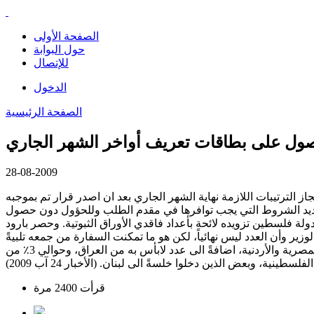
الصفحة الأولى
حول البوابة
للإتصال
الدخول
الصفحة الرئيسية
28-08-2009
از الترتيبات اللازمة نهاية الشهر الجاري بعد ان اصدر قرار تم بموجبه
ا الشأن. وعزى بارود سبب قرار التجميد "المؤقت" للتعميم الذي استمر 11 شهراً الى انتظار تحديد الشروط التي يجب توافرها في مقدم الطلب وللحؤول دون حصول
ة فلسطين تزويده لائحة بأعداد فاقدي الأوراق الثبوتية. وحصر بارود
نية أكدت انه ثمة التباساً في كلام الوزير وأن العدد ليس نهائياً، لكن هو ما تمكنت السفارة من جمعه تلبيةً
لطلب بارود. ويلفت مصدر في السفارة الى أن حوالي 85٪ من فاقدي الأوراق الثبوتية هم من الضفة الغربية وغزة الذين كانوا تحت الادارة المصرية والأردنية، اضافةً الى عدد لابأس به من العراق، وحوالي 3٪ من
سطينية، وبعض الذين دخلوا خلسةً الى لبنان. (الأخبار 24 آب 2009)
قرأت 2400 مرة