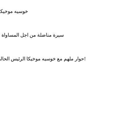
خوسيه موخيكا 
سيرة مناضلة من اجل المساواة وال
حوار ملهم مع خوسيه موخيكا الرئيس الحالي للأوروغواي، حول العدالة الاجتماعية، الحكم الرشيد والتواضع!