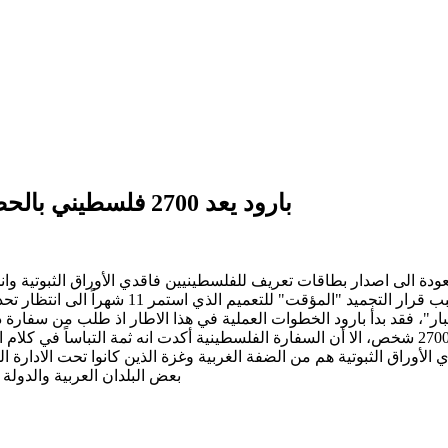
بارود يعد 2700 فلسطيني بالحصول على بطاقات تعريف أواخر الشهر الجاري
لعودة الى اصدار بطاقات تعريف للفلسطينيين فاقدي الأوراق الثبوتية وانج
تجميد تعميم المديرية العامة للأمن العام بهذ
"، فقد بدأ بارود الخطوات العملية في هذا الاطار اذ طلب من سفارة دول
استناداً الى تلك اللائحة عدد مستحقي بطاقات التعريف بما لا يتجاوز 2700 شخص، الا أن السفارة الفلسطي
بعض البلدان العربية والدولة الفل