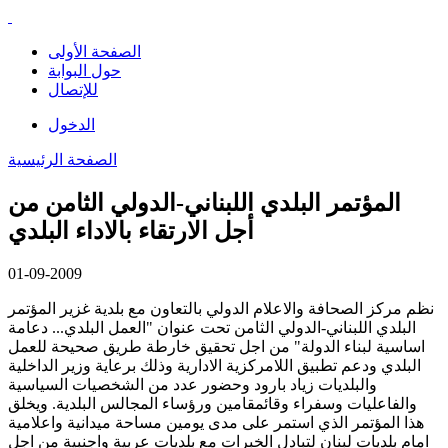
الصفحة الأولى
حول البوابة
للإتصال
الدخول
الصفحة الرئيسية
المؤتمر البلدي اللبناني-الدولي الثامن من
أجل الارتقاء بالاداء البلدي
01-09-2009
نظم مركز الصحافة والاعلام الدولي بالتعاون مع بلدية غزير المؤتمر
البلدي اللبناني-الدولي الثامن تحت عنوان "العمل البلدي... دعامة
اساسية لبناء الدولة" من اجل تحقيق خارطة طريق صحيحة للعمل
البلدي ودعم تطبيق اللامركزية الادارية وذلك برعاية وزير الداخلية
والبلديات زياد بارود وحضور عدد من الشخصيات السياسية
والفاعليات وسفراء وقائمقامين ورؤساء المجالس البلدية. ويخلق
هذا المؤتمر الذي استمر على مدى يومين مساحة ميدانية واعلامية
امام بلديات لبنان لتبادل الخبرات مع بلديات عربية واجنبية من اجل