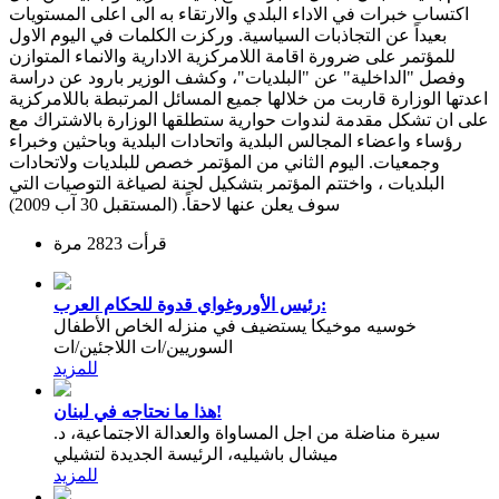
اكتساب خبرات في الاداء البلدي والارتقاء به الى اعلى المستويات
بعيداً عن التجاذبات السياسية. وركزت الكلمات في اليوم الاول
للمؤتمر على ضرورة اقامة اللامركزية الادارية والانماء المتوازن
وفصل "الداخلية" عن "البلديات"، وكشف الوزير بارود عن دراسة
اعدتها الوزارة قاربت من خلالها جميع المسائل المرتبطة باللامركزية
على ان تشكل مقدمة لندوات حوارية ستطلقها الوزارة بالاشتراك مع
رؤساء واعضاء المجالس البلدية واتحادات البلدية وباحثين وخبراء
وجمعيات. اليوم الثاني من المؤتمر خصص للبلديات ولاتحادات
البلديات ، واختتم المؤتمر بتشكيل لجنة لصياغة التوصيات التي
سوف يعلن عنها لاحقاً. (المستقبل 30 آب 2009)
قرأت 2823 مرة
رئيس الأوروغواي قدوة للحكام العرب:
خوسيه موخيكا يستضيف في منزله الخاص الأطفال
السوريين/ات اللاجئين/ات
للمزيد
هذا ما نحتاجه في لبنان!
سيرة مناضلة من اجل المساواة والعدالة الاجتماعية، د.
ميشال باشيليه، الرئيسة الجديدة لتشيلي
للمزيد