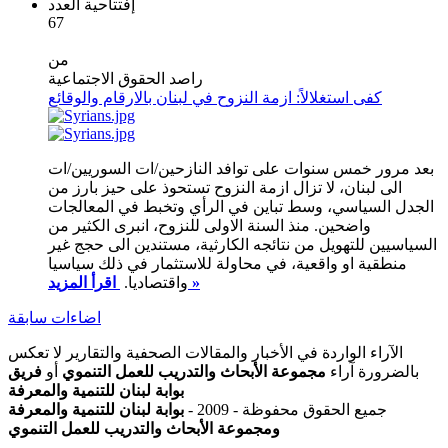
إفتتاحية العدد
67
من
راصد الحقوق الاجتماعية
كفى استغلالاً: ازمة النزوح في لبنان بالارقام والوقائع
بعد مرور خمس سنوات على توافد النازحين/ات السوريين/ات
الى لبنان، لا تزال ازمة النزوح تستحوذ على حيز بارز من
الجدل السياسي، وسط تباين في الرأي وتخبط في المعالجات
واضحين. منذ السنة الاولى للنزوح، انبرى الكثير من
السياسيين للتهويل من نتائجه الكارثية، مستندين الى حجج غير
منطقية او واقعية، في محاولة للاستثمار في ذلك سياسيا
اقرأ المزيد »
واقتصاديا.
اضاءات سابقة
الآراء الواردة في الأخبار والمقالات الصحفية والتقارير لا تعكس
بالضرورة آراء
مجموعة الأبحاث والتدريب للعمل التنموي
أو
فريق
بوابة لبنان للتنمية والمعرفة
جميع الحقوق محفوظة - 2009 -
بوابة لبنان للتنمية والمعرفة
ومجموعة الأبحاث والتدريب للعمل التنموي