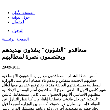
الصفحة الأولى
حول البوابة
للإتصال
الدخول
الصفحة الرئيسية
متعاقدو "الشؤون" ينفذون تهديدهم
ويعتصمون نصرة لمطالبهم
29-09-2011
أمس، خطا الشباب المتعاقدون مع وزارة الشؤون الاجتماعية
خطوتهم الجديدة منفذين وعدهم بالاعتصام أمام مبنى الوزارة
للمطالبة بمستحقاتهم العالقة منذ تاريخ توقيع عقدهم معها أوائل
شهر كانون الأول الماضي. طرح المتعاقدون أمام الوسائل الإعلامية
مطلبهم الأساسي ألا وهو الحصول على كامل مستحقاتنا، قائلين
"ليبحثوا عن حل قانوني لإعطائنا إياها، وإن كنا نقبل التنازل عن
الفوائد فإننا لن نتنازل عن حقوقنا"، ممهلين الوزارة أسبوعاً قبل
اتخاذ خطوات تصعيدية أخرى . وقد دعاهم مستشار الوزير ياسر