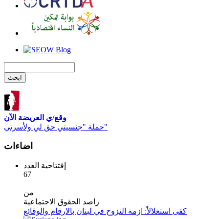
وقع/ي العريضة الآن
حملة "جنسيتي حق لي ولأسرتي"
اضاءات
إفتتاحية العدد
67
من
راصد الحقوق الاجتماعية
كفى استغلالاً: ازمة النزوح في لبنان بالارقام والوقائع