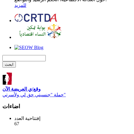
للمزيد
وقع/ي العريضة الآن
حملة "جنسيتي حق لي ولأسرتي"
اضاءات
إفتتاحية العدد
67