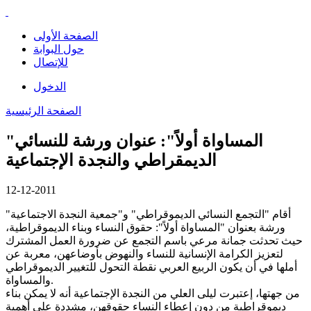
الصفحة الأولى
حول البوابة
للإتصال
الدخول
الصفحة الرئيسية
"المساواة أولاً": عنوان ورشة للنسائي
الديمقراطي والنجدة الإجتماعية
12-12-2011
أقام "التجمع النسائي الديموقراطي" و"جمعية النجدة الاجتماعية"
ورشة بعنوان "المساواة أولاً": حقوق النساء وبناء الديموقراطية،
حيث تحدثت جمانة مرعي باسم التجمع عن ضرورة العمل المشترك
لتعزيز الكرامة الإنسانية للنساء والنهوض بأوضاعهن، معربة عن
أملها في أن يكون الربيع العربي نقطة التحول للتغيير الديموقراطي
والمساواة.
من جهتها، إعتبرت ليلى العلي من النجدة الإجتماعية أنه لا يمكن بناء
ديموقراطية من دون إعطاء النساء حقوقهن، مشددة على أهمية