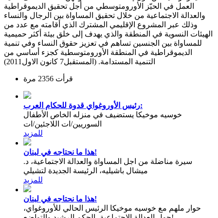
العمل في الحيّز الأورومتوسطي من أجل تحقيق الديموقراطية
والعدالة الاجتماعية من خلال تحقيق المساواة بين الرجال والنساء
وذلك عبر المشروع الإقليمي المشترك الذي أقامته مع عدد من
الهيئات النسوية في المنطقة والذي يهدف إلى خلق بيئة أكثر حميمية
للمساواة بين الجنسين تساهم في تعزيز حقوق النساء وفي تنمية
الديموقراطية في المنطقة الأورومتوسطية كجزء أساسي من
التنمية المستدامة. (المستقبل7 كانون الاول2011)
قرأت 2356 مرة
رئيس الأوروغواي قدوة للحكام العرب:
خوسيه موخيكا يستضيف في منزله الخاص الأطفال
السوريين/ات اللاجئين/ات
للمزيد
هذا ما نحتاجه في لبنان!
سيرة مناضلة من اجل المساواة والعدالة الاجتماعية، د.
ميشال باشيليه، الرئيسة الجديدة لتشيلي
للمزيد
هذا ما نحتاجه في لبنان!
حوار ملهم مع خوسيه موخيكا الرئيس الحالي للأوروغواي،
حول العدالة الاجتماعية، الحكم الرشيد والتواضع!