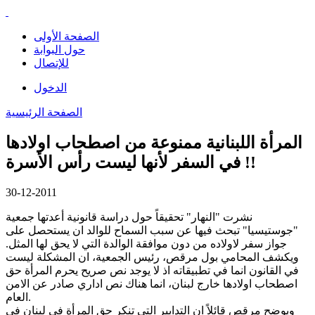
الصفحة الأولى
حول البوابة
للإتصال
الدخول
الصفحة الرئيسية
المرأة اللبنانية ممنوعة من اصطحاب اولادها
في السفر لأنها ليست رأس الأسرة !!
30-12-2011
نشرت "النهار" تحقيقاً حول دراسة قانونية أعدتها جمعية
"جوستيسيا" تبحث فيها عن سبب السماح للوالد ان يستحصل على
جواز سفر لاولاده من دون موافقة الوالدة التي لا يحق لها المثل.
ويكشف المحامي بول مرقص، رئيس الجمعية، ان المشكلة ليست
في القانون انما في تطبيقاته اذ لا يوجد نص صريح يحرم المرأة حق
اصطحاب اولادها خارج لبنان، انما هناك نص اداري صادر عن الامن
العام.
ويوضح مرقص قائلاً ان التدابير التي تنكر حق المرأة في لبنان في