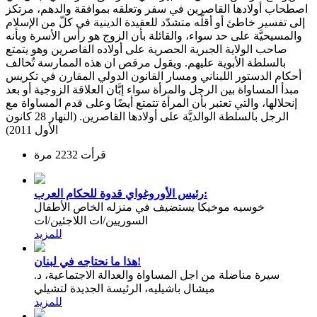
اصطحاب أولادها القاصرين في سفر وتعلقه بموافقة والدهم، مرتكز
إلى تفسير خاطئ أو أقلّه متشدّد للعقيدة الدينية في كلّ من الإسلام
والمسيحيَّة على حد سواء، والقائلة بأن الزوج هو رأس الأسرة وبأنه
صاحب الولاية الجبرية الحصرية على أولاده القاصرين وهو يتمتع
بالسلطة الأبوية عليهم. ويقول مرقص ان هذه الممارسة تُخالف
أحكام الدستور اللبناني ومسار القانون الدولي المقارن في تكريس
مبدأ المساواة بين الرجل والمرأة سواء إبَّان العلاقة الزوجية أو بعد
إنحلالها، والتي تعتبر بأن المرأة تتمتع أيضًا وعلى قدم المساواة مع
الرجل بالسلطة الوالديَّة على أولادها القاصرين. (النهار 28 كانون
الأول 2011)
قرأت 2232 مرة
رئيس الأوروغواي قدوة للحكام العرب:
خوسيه موخيكا يستضيف في منزله الخاص الأطفال
السوريين/ات اللاجئين/ات
للمزيد
هذا ما نحتاجه في لبنان!
سيرة مناضلة من اجل المساواة والعدالة الاجتماعية، د.
ميشال باشيليه، الرئيسة الجديدة لتشيلي
للمزيد