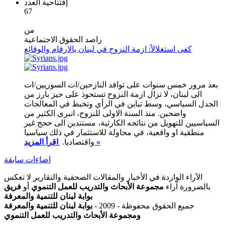
إفتتاحية العدد
67
من
راصد الحقوق الاجتماعية
كفى استغلالاً: ازمة النزوح في لبنان بالارقام والوقائع
بعد مرور خمس سنوات على توافد النازحين/ات السوريين/ات
الى لبنان، لا تزال ازمة النزوح تستحوذ على حيز بارز من
الجدل السياسي، وسط تباين في الرأي وتخبط في المعالجات
واضحين. منذ السنة الاولى للنزوح، انبرى الكثير من
السياسيين للتهويل من نتائجه الكارثية، مستندين الى حجج غير
منطقية او واقعية، في محاولة للاستثمار في ذلك سياسيا
اقرأ المزيد »
واقتصاديا.
اضاءات سابقة
الآراء الواردة في الأخبار والمقالات الصحفية والتقارير لا تعكس
بالضرورة آراء
مجموعة الأبحاث والتدريب للعمل التنموي
أو
فريق
بوابة لبنان للتنمية والمعرفة
جميع الحقوق محفوظة - 2009 -
بوابة لبنان للتنمية والمعرفة
ومجموعة الأبحاث والتدريب للعمل التنموي