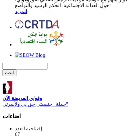
حول العدالة الاجتماعية، الحكم الرشيد والتواضع!
للمزيد
وقع/ي العريضة الآن
حملة "جنسيتي حق لي ولأسرتي"
اضاءات
إفتتاحية العدد
67