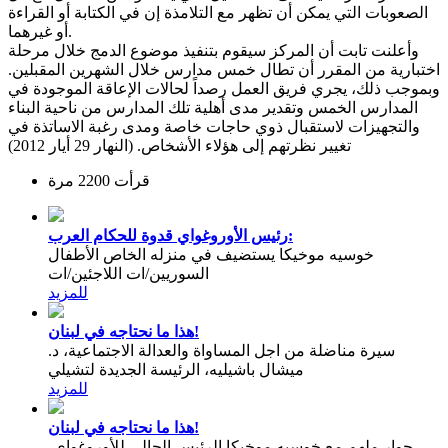
الصعوبات التي يمكن أن تظهر مع التلامذة إن في الكتابة أو القراءة
أو غيرهما.
وأعلنت تابت أن المركز سيقوم بتنفيذ موضوع الدمج خلال مرحلة
اختبارية من المقرر أن تطال خمس مدارس خلال الشهرين المقبلين.
وبموجب ذلك، يجري فريق العمل رصداً لحالات الإعاقة الموجودة في
المدارس الخمس وتقدير مدى أهلية تلك المدارس من ناحية البناء
والتجهيزات لاستقبال ذوي حاجات خاصة ومدى رغبة الاساتذة في
تغيير نظرتهم إلى هؤلاء الأشخاص. (النهار 29 أيار 2012)
قرأت 2200 مرة
رئيس الأوروغواي قدوة للحكام العرب:
خوسيه موخيكا يستضيف في منزله الخاص الأطفال
السوريين/ات اللاجئين/ات
للمزيد
هذا ما نحتاجه في لبنان!
سيرة مناضلة من اجل المساواة والعدالة الاجتماعية، د.
ميشال باشيليه، الرئيسة الجديدة لتشيلي
للمزيد
هذا ما نحتاجه في لبنان!
حوار ملهم مع خوسيه موخيكا الرئيس الحالي للأوروغواي،