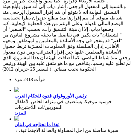
جلسة الأربعاء لإقراره "كما سبق وأعلنت أكثر من مرة".
وبالنسبة إلى المفعول الرجعي، أشار دياب إلى أنه سبق وأبلغ هيئة
التنسيق النقابية أنه لا يتوقع أن يتم إقرار المفعول الرجعي منذ
شباط، متوقعاً أن يتم إقرارها منذ مطلع حزيران نظراً لحساسية
الوضع المالي للدولة. وعلى الرغم من هذه الخطوة الإيجابية، كما
وصفها دياب، إلا أن هيئة التنسيق رأت، بحسب "السفير" أن
"الشيطان" بات يكمن في تفاصيل ما يخبئه مشروع القانون من
"لغم" قد ينفجر في وجه الأساتذة والمعلمين والموظفين ومعهم
الأهالي، إذ إن السلسلة وفق المعلومات المسرّبة تربط حصول
الأساتذة والمعلمين عليها حين إقرار الضرائب ومن دون مفعول
رجعي منذ شباط الماضي. كما أضافت الهيئة أن هذا المشروع، الذي
لم تطّلع عليه رسمياً، يتناقض مع ما هو متفق عليه بين الهيئة ورئيس
الحكومة نجيب ميقاتي. (السفير 25 حزيران 2012)
قرأت 2318 مرة
رئيس الأوروغواي قدوة للحكام العرب:
خوسيه موخيكا يستضيف في منزله الخاص الأطفال
السوريين/ات اللاجئين/ات
للمزيد
هذا ما نحتاجه في لبنان!
سيرة مناضلة من اجل المساواة والعدالة الاجتماعية، د.