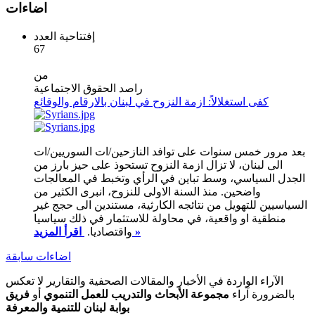
اضاءات
إفتتاحية العدد
67
من
راصد الحقوق الاجتماعية
كفى استغلالاً: ازمة النزوح في لبنان بالارقام والوقائع
بعد مرور خمس سنوات على توافد النازحين/ات السوريين/ات
الى لبنان، لا تزال ازمة النزوح تستحوذ على حيز بارز من
الجدل السياسي، وسط تباين في الرأي وتخبط في المعالجات
واضحين. منذ السنة الاولى للنزوح، انبرى الكثير من
السياسيين للتهويل من نتائجه الكارثية، مستندين الى حجج غير
منطقية او واقعية، في محاولة للاستثمار في ذلك سياسيا
اقرأ المزيد »
واقتصاديا.
اضاءات سابقة
الآراء الواردة في الأخبار والمقالات الصحفية والتقارير لا تعكس
بالضرورة آراء
مجموعة الأبحاث والتدريب للعمل التنموي
أو
فريق
بوابة لبنان للتنمية والمعرفة