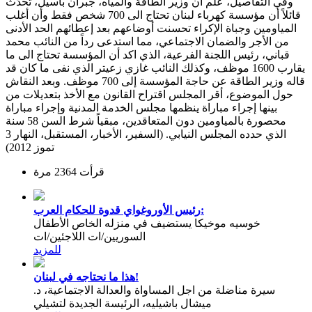
وفي التفاصيل، علم ان وزير الطاقة والمياه، جبران باسيل، تحدّث
قائلاً أن مؤسسة كهرباء لبنان تحتاج الى 700 شخص فقط وأن أغلب
المياومين وجباة الإكراء تحسنت أوضاعهم بعد إعطائهم الحد الأدنى
من الأجر والضمان الاجتماعي، مما استدعى رداً من النائب محمد
قباني، رئيس اللجنة الفرعية، الذي اكد أن المؤسسة تحتاج الى ما
يقارب 1600 موظف، وكذلك النائب غازي زعيتر الذي نفى ما كان قد
قاله وزير الطاقة عن حاجة المؤسسة إلى 700 موظف. وبعد النقاش
حول الموضوع، أقر المجلس اقتراح القانون مع الأخذ بتعديلات من
بينها إجراء مباراة ينظمها مجلس الخدمة المدنية وإجراء مباراة
محصورة بالمياومين دون المتعاقدين، مبقياً شرط السن 58 سنة
الذي حدده المجلس النيابي. (السفير، الأخبار، المستقبل، النهار 3
تموز 2012)
قرأت 2364 مرة
رئيس الأوروغواي قدوة للحكام العرب:
خوسيه موخيكا يستضيف في منزله الخاص الأطفال
السوريين/ات اللاجئين/ات
للمزيد
هذا ما نحتاجه في لبنان!
سيرة مناضلة من اجل المساواة والعدالة الاجتماعية، د.
ميشال باشيليه، الرئيسة الجديدة لتشيلي