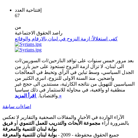
إفتتاحية العدد
67
من
راصد الحقوق الاجتماعية
كفى استغلالاً: ازمة النزوح في لبنان بالارقام والوقائع
بعد مرور خمس سنوات على توافد النازحين/ات السوريين/ات
الى لبنان، لا تزال ازمة النزوح تستحوذ على حيز بارز من
الجدل السياسي، وسط تباين في الرأي وتخبط في المعالجات
واضحين. منذ السنة الاولى للنزوح، انبرى الكثير من
السياسيين للتهويل من نتائجه الكارثية، مستندين الى حجج غير
منطقية او واقعية، في محاولة للاستثمار في ذلك سياسيا
اقرأ المزيد »
واقتصاديا.
اضاءات سابقة
الآراء الواردة في الأخبار والمقالات الصحفية والتقارير لا تعكس
بالضرورة آراء
مجموعة الأبحاث والتدريب للعمل التنموي
أو
فريق
بوابة لبنان للتنمية والمعرفة
جميع الحقوق محفوظة - 2009 -
بوابة لبنان للتنمية والمعرفة