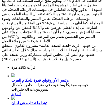
قد أطلقته في العام 2009. وتظهر نتائج دراسة استطلاعيّة قامت بها
«عامل»، في اطار المشروع المذكور أعلاه وشملت 282 استبيانا
استهدف الذكور والإناث العاملين في مؤسسات الرعايّة الصحيّة في
الجنوب وبيروت، أن 43,8% من العيّنة تعتقد أن النساء العاملات في
مؤسسات الرعاية الصحيّة يعانين التمييز والمضايقات وسوء
المعاملة. كما أظهرت الدراسة أن 56,6% في المئة من المستهدفات
اشارت الى إيذاء لفظي تعرضن له، و45,1% كشفن عن وقوعهن
ضحايا لتحرّش جسدي، علماً أن 66,3% من التصرّفات المبنيّة على
التمييز بين الجنسين تصدر من المرضى وعائلاتهم، و37,9% من
الأطباء و35,9% من زملاء العمل.
من جهتها، اقرت «لجنة الصحة العامة» مشروع القانون المتعلق
بإنشاء «نقابة إلزامية للقابلات القانونيات»، وذلك خلال الجلسة التي
عقدتها يوم أمس في مجلس النواب بمشاركة وزير الصحة علي
حسن خليل وقابلات قانونيات. (السفير 12 تموز 2012)
قرأت 2285 مرة
رئيس الأوروغواي قدوة للحكام العرب:
خوسيه موخيكا يستضيف في منزله الخاص الأطفال
السوريين/ات اللاجئين/ات
للمزيد
هذا ما نحتاجه في لبنان!