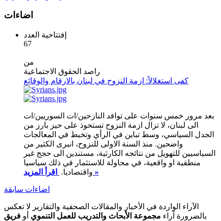
اضاءات
إفتتاحية العدد
67
من
راصد الحقوق الاجتماعية
كفى استغلالاً: ازمة النزوح في لبنان بالارقام والوقائع
بعد مرور خمس سنوات على توافد النازحين/ات السوريين/ات
الى لبنان، لا تزال ازمة النزوح تستحوذ على حيز بارز من
الجدل السياسي، وسط تباين في الرأي وتخبط في المعالجات
واضحين. منذ السنة الاولى للنزوح، انبرى الكثير من
السياسيين للتهويل من نتائجه الكارثية، مستندين الى حجج غير
منطقية او واقعية، في محاولة للاستثمار في ذلك سياسيا
اقرأ المزيد »
واقتصاديا.
اضاءات سابقة
الآراء الواردة في الأخبار والمقالات الصحفية والتقارير لا تعكس
بالضرورة آراء
مجموعة الأبحاث والتدريب للعمل التنموي
أو
فريق