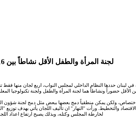
لجنة المرأة والطفل الأقل نشاطاً بين 16 لجنة نيابية تراعي التركيبة الطائفية-السياسية
 أشارت فيه الى أنه هناك 16 لجنة نيابية دائمة في لبنان حددها النظام الداخلي لمجلس النوا
تين الأقل حضوراً ونشاطاً هما لجنة المرأة والطفل ولجنة تكنولوجيا ال
لجان الـ16 قسمت الى حد ما وفق الاختصاص، ولكن يمكن منطقياً دمج بعضها ببعض مثل دمج
 الاقتصاد والتخطيط. ورأت "النهار" ان تأليف اللجان يأتي بهدف توزيع "
لخارطة المجلس وكتله، وبذلك يصبح ارتفاع اعداد اللجان امراً م