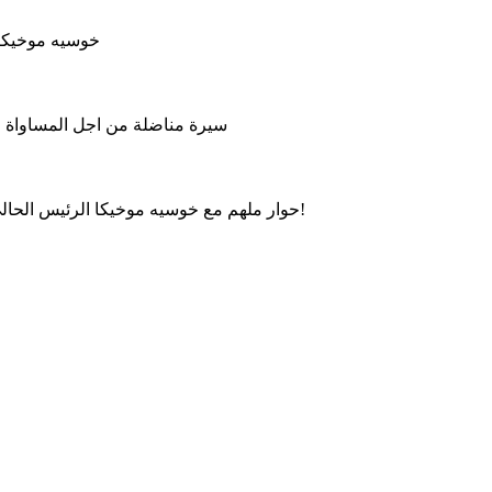
خوسيه موخيكا 
سيرة مناضلة من اجل المساواة وال
حوار ملهم مع خوسيه موخيكا الرئيس الحالي للأوروغواي، حول العدالة الاجتماعية، الحكم الرشيد والتواضع!