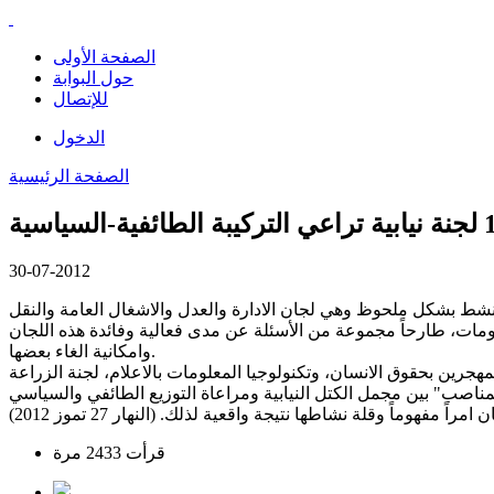
الصفحة الأولى
حول البوابة
للإتصال
الدخول
الصفحة الرئيسية
30-07-2012
ب، اربع لجان منها فقط تنشط بشكل ملحوظ وهي لجان الادارة والعدل والاشغال العامة والنقل
معلومات، طارحاً مجموعة من الأسئلة عن مدى فعالية وفائدة هذه اللجان
وامكانية الغاء بعضها.
 لجنة شؤون المهجرين بحقوق الانسان، وتكنولوجيا المعلومات بالاعلام، لجنة الزراعة
المناصب" بين مجمل الكتل النيابية ومراعاة التوزيع الطائفي والسياسي
فهوماً وقلة نشاطها نتيجة واقعية لذلك. (النهار 27 تموز 2012)
قرأت 2433 مرة