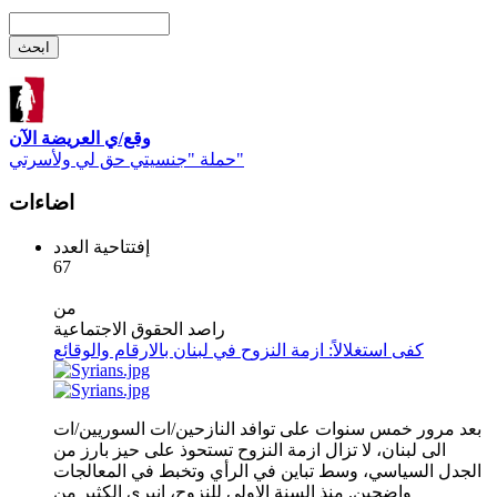
وقع/ي العريضة الآن
حملة "جنسيتي حق لي ولأسرتي"
اضاءات
إفتتاحية العدد
67
من
راصد الحقوق الاجتماعية
كفى استغلالاً: ازمة النزوح في لبنان بالارقام والوقائع
بعد مرور خمس سنوات على توافد النازحين/ات السوريين/ات
الى لبنان، لا تزال ازمة النزوح تستحوذ على حيز بارز من
الجدل السياسي، وسط تباين في الرأي وتخبط في المعالجات
واضحين. منذ السنة الاولى للنزوح، انبرى الكثير من