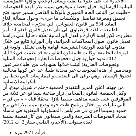
«الأخبار» أنه على ضوء ما نقلته وسائل الإعلام، وأوّلها «المؤسسة
اللبنانية للإرسال»، حول إخضاع موقوفي سينما بلازا لهذه الفحوصات
«طلبت من النائب العام التمييزي بالوكالة القاضي سمير حمود فتح
تحقيق ومعرفة تفاصيل وملابسات ما جرى». وحول مسألة إلغاء
المادة 534 من قانون العقوبات، التي تجرّم «المجامعة خلافاً
للطبيعة»، لفت قرطباوي الى «أن تعديل قانون العقوبات أمر
مطروح، لكن لجنة الإدارة والعدل البرلمانية تعكف حالياً على دراسة
تعديل قانون أصول المحاكمات الجزائية، وأن الوزارة تتابع من خلال
مندوب لها هذه الورشة التشريعية الهامة والتي تشكل أولوية في
المرحلة الحالية». وكانت «المفكرة القانونية» قد نظمت في 23 أيار
2012 ندوة حوارية حول «فحوصات العار» (فحوصات المثلية
وفحوصات العذرية) أثبتت خلالها بشهادات من أطباء شرعيين
ومحامين أن هذه الفحوصات غير مجدية طبياً، عدا عن كونها مخالفة
لحقوق الإنسان، وهي ترقى الى التعذيب والممارسات التي تحط من
الكرامة الإنسانية.
من جهته، اعلن المدير التنفيذي لجمعية «حلم»، شربل ميدع، أن
وكيل الجمعية القانوني المحامي نزار صاغية سيدافع عن ثلاثة من
الموقوفين على خلفية مداهمة سينما بلازا، محمّلاً قناة «ام تي في»،
التي تناولت من خلال برنامج «انت حر» وضع سينما بلازا في برج
حمود وسينما أخرى في طرابلس، المسؤولية المعنوية في مأساة
ضحايا الفحوصات الشرجية والذين سيعانون من آثار نفسية سلبية
لعدة سنوات. (الأخبار، الدايلي ستار 2 آب 2012)
قرأت 2971 مرة