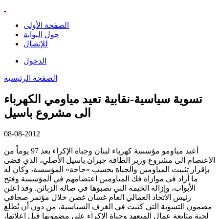
الصفحة الأولى
حول البوابة
للإتصال
الدخول
الصفحة الرئيسية
تسوية سياسية-نقابية تعيد مياومي الكهرباء
الى مشروع باسيل
08-08-2012
أعيد مياومو مؤسسة كهرباء لبنان وجباة الإكراء بعد 97 يوماً من
الاعتصام الى مشروع وزير الطاقة جبران باسيل الأصلي، الذي قضى
بإقرار تثبيت المياومين والجباة بحسب «حاجة» المؤسسة، وكان له
ما أراد في موازاة فك المياومين اعتصامهم في المؤسسة وفتح
الأبواب، وإزالة الخيمة التي نصبوها في صالة الزبائن. وقد اعلن
رئيس الاتحاد العمالي العام غسان غصن خلال مؤتمر صحافي
مضمون التسوية التي كتبت في الغرف السياسية، من دون أن يُطلع
لجنة متابعة عمال المتعهد وجباة الإكراء على مضمونها قبل اعلانها،