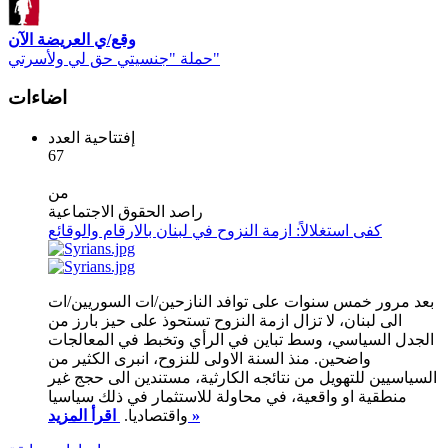
وقع/ي العريضة الآن
حملة "جنسيتي حق لي ولأسرتي"
اضاءات
إفتتاحية العدد
67
من
راصد الحقوق الاجتماعية
كفى استغلالاً: ازمة النزوح في لبنان بالارقام والوقائع
بعد مرور خمس سنوات على توافد النازحين/ات السوريين/ات
الى لبنان، لا تزال ازمة النزوح تستحوذ على حيز بارز من
الجدل السياسي، وسط تباين في الرأي وتخبط في المعالجات
واضحين. منذ السنة الاولى للنزوح، انبرى الكثير من
السياسيين للتهويل من نتائجه الكارثية، مستندين الى حجج غير
منطقية او واقعية، في محاولة للاستثمار في ذلك سياسيا
اقرأ المزيد »
واقتصاديا.