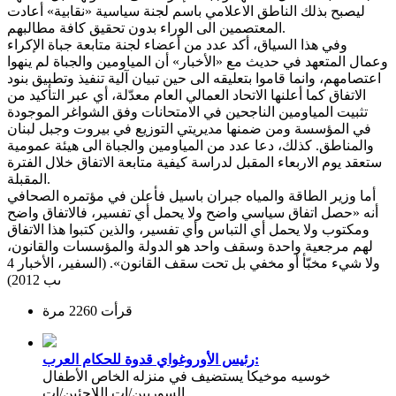
ليصبح بذلك الناطق الاعلامي باسم لجنة سياسية «نقابية» أعادت
المعتصمين الى الوراء بدون تحقيق كافة مطالبهم.
وفي هذا السياق، أكد عدد من أعضاء لجنة متابعة جباة الإكراء
وعمال المتعهد في حديث مع «الأخبار» أن المياومين والجباة لم ينهوا
اعتصامهم، وانما قاموا بتعليقه الى حين تبيان آلية تنفيذ وتطبيق بنود
الاتفاق كما أعلنها الاتحاد العمالي العام معدّلة، أي عبر التأكيد من
تثبيت المياومين الناجحين في الامتحانات وفق الشواغر الموجودة
في المؤسسة ومن ضمنها مديريتي التوزيع في بيروت وجبل لبنان
والمناطق. كذلك، دعا عدد من المياومين والجباة الى هيئة عمومية
ستعقد يوم الاربعاء المقبل لدراسة كيفية متابعة الاتفاق خلال الفترة
المقبلة.
أما وزير الطاقة والمياه جبران باسيل فأعلن في مؤتمره الصحافي
أنه «حصل اتفاق سياسي واضح ولا يحمل أي تفسير، فالاتفاق واضح
ومكتوب ولا يحمل أي التباس وأي تفسير، والذين كتبوا هذا الاتفاق
لهم مرجعية واحدة وسقف واحد هو الدولة والمؤسسات والقانون،
ولا شيء مخبّأ أو مخفي بل تحت سقف القانون». (السفير، الأخبار 4
ىب 2012)
قرأت 2260 مرة
رئيس الأوروغواي قدوة للحكام العرب:
خوسيه موخيكا يستضيف في منزله الخاص الأطفال
السوريين/ات اللاجئين/ات