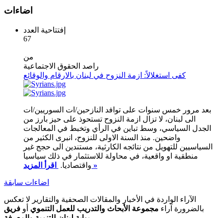
اضاءات
إفتتاحية العدد
67
من
راصد الحقوق الاجتماعية
كفى استغلالاً: ازمة النزوح في لبنان بالارقام والوقائع
بعد مرور خمس سنوات على توافد النازحين/ات السوريين/ات
الى لبنان، لا تزال ازمة النزوح تستحوذ على حيز بارز من
الجدل السياسي، وسط تباين في الرأي وتخبط في المعالجات
واضحين. منذ السنة الاولى للنزوح، انبرى الكثير من
السياسيين للتهويل من نتائجه الكارثية، مستندين الى حجج غير
منطقية او واقعية، في محاولة للاستثمار في ذلك سياسيا
اقرأ المزيد »
واقتصاديا.
اضاءات سابقة
الآراء الواردة في الأخبار والمقالات الصحفية والتقارير لا تعكس
بالضرورة آراء
مجموعة الأبحاث والتدريب للعمل التنموي
أو
فريق
بوابة لبنان للتنمية والمعرفة