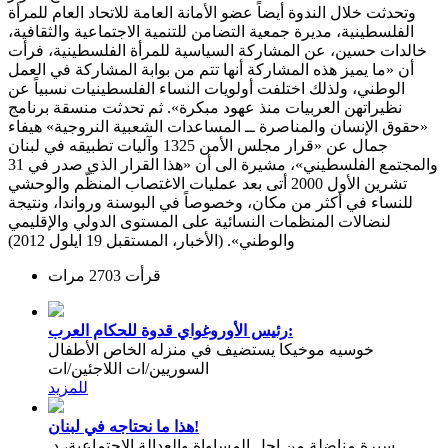
وتحدثت خلال الندوة أيضاً عضو الأمانة العامة للاتحاد العام للمرأة
الفلسطينية، مديرة جمعية التضامن للتنمية الاجتماعية والثقافية،
خالدات حسين، عن المشاركة السياسية للمرأة الفلسطينية، فرأت
أن «ما يميز هذه المشاركة أنها تتم من بوابة المشاركة في العمل
الوطني، ولذلك اختلفت أولويات النساء الفلسطينيات نسبياً عن
نظيراتهن العربيات منذ عهود مبكرة». ثم تحدثت منسقة برنامج
«حقوق الإنسان والمناصرة ــ المساعدات الشعبية النروجية» هيفاء
جمال عن «قرار مجلس الأمن 1325 وآليات تطبيقه في لبنان
والمجتمع الفلسطيني»، مشيرة الى أن «هذا القرار الذي صدر في 31
تشرين الأول 2000 أتى بعد عمليات الاغتصاب المنظّم والوحشي
للنساء في أكثر من مكان، وخصوصاً في البوسنة ورواندا، ونتيجة
لنضالات المنظمات النسائية على المستوى الدولي والإقليمي
والوطني». (الأخبار، المستقبل 19 ايلول 2012)
قرأت 2703 مرات
رئيس الأوروغواي قدوة للحكام العرب:
خوسيه موخيكا يستضيف في منزله الخاص الأطفال
السوريين/ات اللاجئين/ات
للمزيد
هذا ما نحتاجه في لبنان!
سيرة مناضلة من اجل المساواة والعدالة الاجتماعية، د.