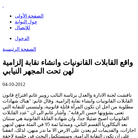
الصفحة الأولى
حول البوابة
للإتصال
الدخول
الصفحة الرئيسية
واقع القابلات القانونيات وانشاء نقابة إلزامية
لهن تحت المجهر النيابي
04-10-2012
ناقشت لجنة الادارة والعدل برئاسة النائب روبير غانم اقتراح قانون
القابلات القانونيات وانشاء نقابة إلزامية. وقال غانم: "هناك شهادات
مطلوبة من اجل ان تكون المرأة قابلة قانونية، وليتسنى للنقابة التي
تعنى بشؤونها حسن الرقابة". وأشار غانم الى ان "عدد القابلات
القانونيات اصبح ضئيلا جدا، وان شهادة القابلة القانونية هي سنتان
بعد البكالوريا القسم الثاني، ومبدئيا ثمة 95 في المئة منهن لديهن
اجازات، والقديمات لم يعدن على الارض الا ما ندر منهن، لذلك، اتفقنا
على ان تكون النقابة إلزامية، وسنستكمل البحث في جلسة لاحقة