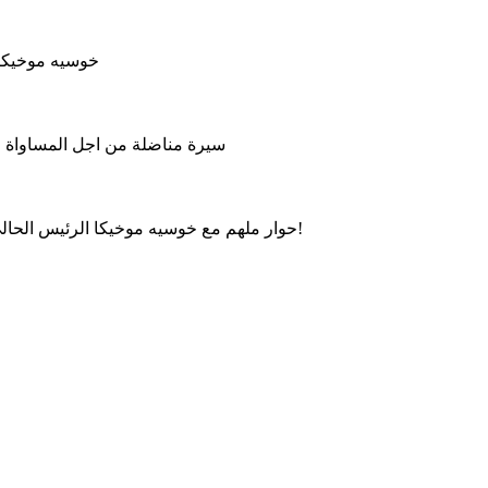
خوسيه موخيكا 
سيرة مناضلة من اجل المساواة وال
حوار ملهم مع خوسيه موخيكا الرئيس الحالي للأوروغواي، حول العدالة الاجتماعية، الحكم الرشيد والتواضع!