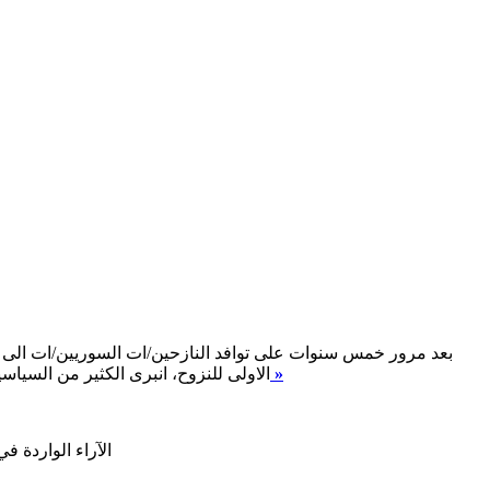
بعد مرور خمس سنوات على توافد النازحين/ات السوريين/ات الى لب
اقرأ المزيد »
الاولى للنزوح، انبرى الكثير من السياس
الآراء الواردة ف