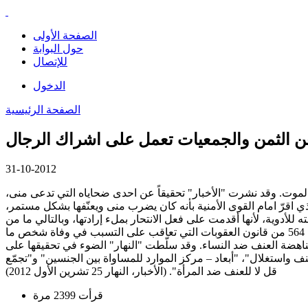
الصفحة الأولى
حول البوابة
للإتصال
الدخول
الصفحة الرئيسية
فعن الثمن والجمعيات تعمل على اشراك الرجال
31-10-2012
موت. وقد نشرت "الأخبار" تحقيقاً عن احدى ضحاياه التي تدعى منى،
ذي اقرّ امام القوى الأمنية بأنه كان يضرب منى ويعنّفها بشكل مستمر،
للأدوية، لأنها أقدمت على فعل الانتحار بملء إرادتها، وبالتالي ما من
 مناهضة العنف ضد النساء. وقد سلّطت "النهار" الضوء في تحقيقها على
استغلال"، "أبعاد – مركز الموارد للمساواة بين الجنسين" و"تجمّع
قل لا للعنف ضد المرأة". (الأخبار، النهار 25 تشرين الأول 2012)
قرأت 2399 مرة