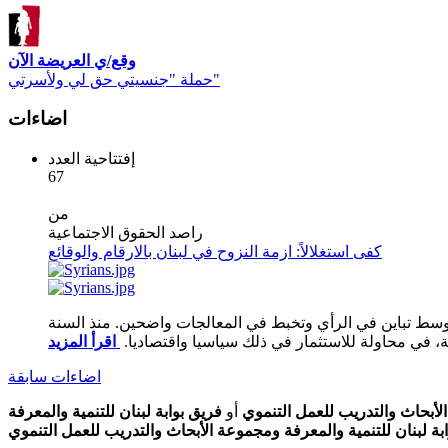
وقع/ي العريضة الآن
حملة "جنسيتي حق لي ولأسرتي"
اضاءات
إفتتاحية العدد
67
من
راصد الحقوق الاجتماعية
كفى استغلالاً: ازمة النزوح في لبنان بالارقام والوقائع
 وسط تباين في الرأي وتخبط في المعالجات واضحين. منذ السنة
ية، في محاولة للاستثمار في ذلك سياسيا واقتصاديا.
اضاءات سابقة
أبحاث والتدريب للعمل التنموي
أو
فريق بوابة لبنان للتنمية والمعرفة
ابة لبنان للتنمية والمعرفة ومجموعة الأبحاث والتدريب للعمل التنموي