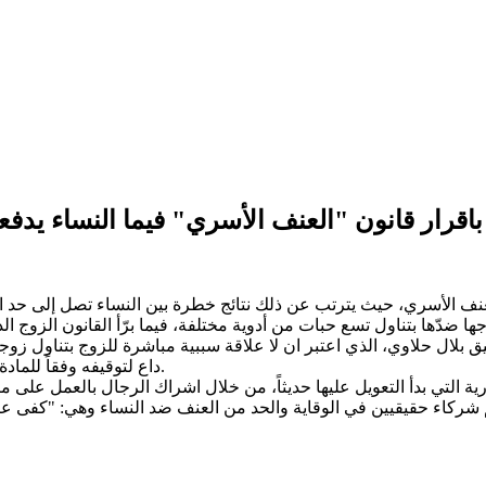
باقرار قانون "العنف الأسري" فيما النساء يد
نف الأسري، حيث يترتب عن ذلك نتائج خطرة بين النساء تصل إلى حد ال
 ضدّها بتناول تسع حبات من أدوية مختلفة، فيما برّأ القانون الزوج ال
 بلال حلاوي، الذي اعتبر ان لا علاقة سببية مباشرة للزوج بتناول زوجته 
داع لتوقيفه وفقاً للمادة 564 من قانون العقوبات التي تعاقب على التسبب في وفاة شخص ما.
ية التي بدأ التعويل عليها حديثاً، من خلال اشراك الرجال بالعمل على
كاء حقيقيين في الوقاية والحد من العنف ضد النساء وهي: "كفى عنف و