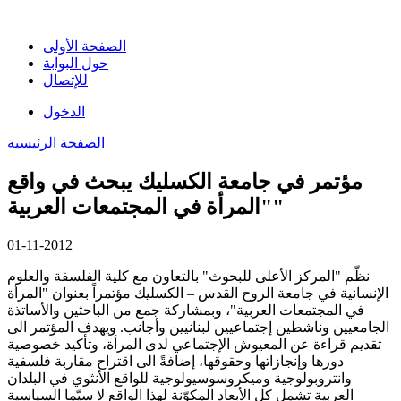
الصفحة الأولى
حول البوابة
للإتصال
الدخول
الصفحة الرئيسية
مؤتمر في جامعة الكسليك يبحث في واقع
"المرأة في المجتمعات العربية"
01-11-2012
نظّم "المركز الأعلى للبحوث" بالتعاون مع كلية الفلسفة والعلوم
الإنسانية في جامعة الروح القدس – الكسليك مؤتمراً بعنوان "المرأة
في المجتمعات العربية"، وبمشاركة جمع من الباحثين والأساتذة
الجامعيين وناشطين إجتماعيين لبنانيين وأجانب. ويهدف المؤتمر الى
تقديم قراءة عن المعيوش الإجتماعي لدى المرأة، وتأكيد خصوصية
دورها وإنجازاتها وحقوقها، إضافةً الى اقتراح مقاربة فلسفية
وانتروبولوجية وميكروسوسيولوجية للواقع الأنثوي في البلدان
العربية تشمل كل الأبعاد المكوّنة لهذا الواقع لا سيّما السياسية