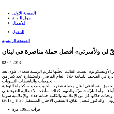
الصفحة الأولى
حول البوابة
للإتصال
الدخول
الصفحة الرئيسية
 لي ولأسرتي» أفضل حملة مناصرة في لبنان
02-04-2013
لأونيسكو يوم السبت الفائت، تخلّلها تكريم الزميلة سعدى علوه، بعد
ناداً إلى رصد قام به البرنامج للمقالات الصادرة في الصحف اللبنانية خلال العام الماضي، واستشارة عدد كبير من
الجمعيات والناشطات النسويات».
 لحقوق النساء في لبنان وحملة «ضرب الحبيب معيب» كحملة التوعية
يء بمنح أبناء امرأة لبنانيّة جنسيّة والدتهم. كذلك، سلّطت الاحتفالية الضوء على
حدّث خلالها كل من الإعلامية والكاتبة جمانة حداد، والإعلامية سونيا
وتي، والدكتور فيصل القاق. (السفير، الأخبار، المستقبل 25 آذار 2013)
قرأت 10611 مرة