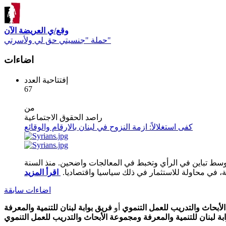
وقع/ي العريضة الآن
حملة "جنسيتي حق لي ولأسرتي"
اضاءات
إفتتاحية العدد
67
من
راصد الحقوق الاجتماعية
كفى استغلالاً: ازمة النزوح في لبنان بالارقام والوقائع
 وسط تباين في الرأي وتخبط في المعالجات واضحين. منذ السنة
ية، في محاولة للاستثمار في ذلك سياسيا واقتصاديا.
اضاءات سابقة
أبحاث والتدريب للعمل التنموي
أو
فريق بوابة لبنان للتنمية والمعرفة
ابة لبنان للتنمية والمعرفة ومجموعة الأبحاث والتدريب للعمل التنموي