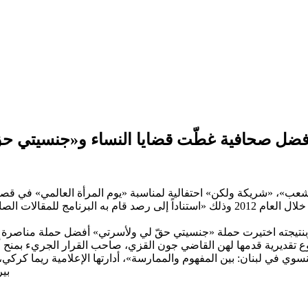
ضل صحافية غطّت قضايا النساء و«جنسيتي حقّ
شعب»، «شريكة ولكن» احتفالية لمناسبة «يوم المرأة العالمي» في قصر ا
اختيارها كأفضل صحافية لبنانية عملت على تغطية قضايا النساء خلال العام 2012 وذلك «است
وبنتيجته اختيرت حملة «جنسيتي حقّ لي ولأسرتي» أفضل حملة مناصرة
كريم الحملتين وعلوه بدروع تقديرية قدمها لهن القاضي جون القزي، صاحب القرار الجر
 في لبنان: بين المفهوم والممارسة»، أدارتها الإعلامية ريما كركي، وت
بير