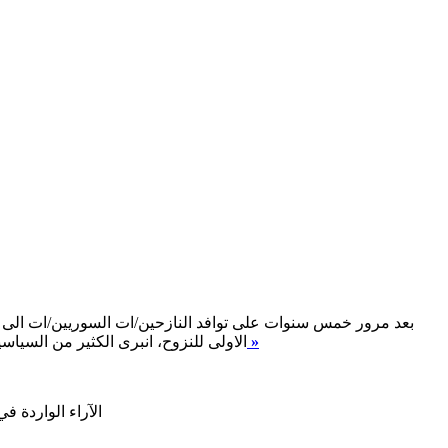
بعد مرور خمس سنوات على توافد النازحين/ات السوريين/ات الى لب
اقرأ المزيد »
الاولى للنزوح، انبرى الكثير من السياس
الآراء الواردة ف