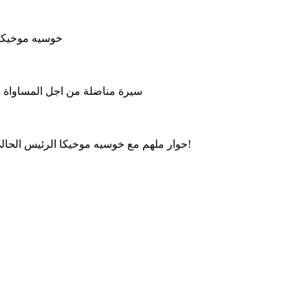
خوسيه موخيكا 
سيرة مناضلة من اجل المساواة وال
حوار ملهم مع خوسيه موخيكا الرئيس الحالي للأوروغواي، حول العدالة الاجتماعية، الحكم الرشيد والتواضع!