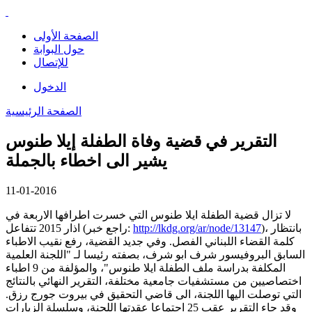
الصفحة الأولى
حول البوابة
للإتصال
الدخول
الصفحة الرئيسية
التقرير في قضية وفاة الطفلة إيلا طنوس
يشير الى اخطاء بالجملة
11-01-2016
لا تزال قضية الطفلة ايلا طنوس التي خسرت اطرافها الاربعة في
)، بانتظار
http://lkdg.org/ar/node/13147
اذار 2015 تتفاعل (راجع خبر:
كلمة القضاء اللبناني الفصل. وفي جديد القضية، رفع نقيب الاطباء
السابق البروفيسور شرف ابو شرف، بصفته رئيسا لـ "اللجنة العلمية
المكلفة بدراسة ملف الطفلة ايلا طنوس"، والمؤلفة من 9 اطباء
اختصاصيين من مستشفيات جامعية مختلفة، التقرير النهائي بالنتائج
التي توصلت اليها اللجنة، الى قاضي التحقيق في بيروت جورج رزق.
وقد جاء التقرير عقب 25 اجتماعا عقدتها اللجنة، وسلسلة الزيارات