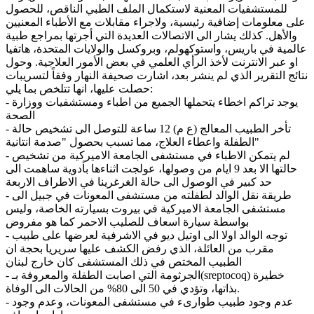
للمستشفيات المعنية لاستكمال الملف الطبي الناقص، للحصول
على معلومات إضافية رئيسية، ولاجراء مقابلات مع الأطباء المعنيين
والأهل. كذلك يشار الى الاتصالات العديدة التي أجرتها بمراجع طبية
عالمية في باريس، واستوكهولم، وبروكسل والولايات المتحدة، هاتفيا
او عبر الانترنت لأخذ الرأي العلمي في بعض الأمور العلاجية. وحول
نتائج التقرير الذي لم ينشر بعد، اشارت صحيفة النهار وفقاً لتسريبات
حصلت عليها، انها تتلخص بما يلي:
- يوجد تراكم اخطاء يتحملها الجميع من اطباء ومستشفيات ووزارة
الصحة
- تأخر الطبيب المعالج (ع م) 12 ساعة للتوصل الى تشخيص حالة
الطفلة واعطاء العلاج، مما تسبب بحصول "صدمة انتانية"
- لم يتمكن الاطباء في مستشفى الجامعة الاميركية من تشخيص
حالتها الا بعد 9 ايام من وصولها، عولجت اثناءها بأدوية ساهمت الى
حد كبير في الوصول الى حالة الغرغرينا في الاطراف الاربعة
- طريقة نقل الوالد لطفلته من مستشفى المعونات في جبيل الى
مستشفى الجامعة الاميركية في بيروت بسيارته الخاصة، وليس
بواسطة سيارة اسعاف للصليب الاحمر كما هو مفروض
- توجه الوالد اولا الى اوتيل ديو في الاشرفية لعرضها على طبيب
مقرب من العائلة، الذي رفض الكشف عليها سريريا بحجة ان
الطبيب المختص في ذلك المستشفى كان خارج لبنان
- الجرثومة التي اصابت الطفلة والمعروفة بـ(sreptocoq) خطيرة
بذاتها، وتؤدي في 50 الى 80% من الحالات الى الوفاة.
- عدم وجود طبيب طوارىء في مستشفى المعونات، وعدم وجود