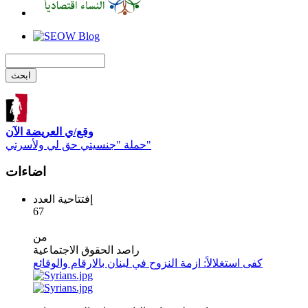
وقع/ي العريضة الآن
حملة "جنسيتي حق لي ولأسرتي"
اضاءات
إفتتاحية العدد
67
من
راصد الحقوق الاجتماعية
كفى استغلالاً: ازمة النزوح في لبنان بالارقام والوقائع