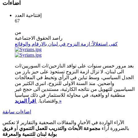
اضاءات
إفتتاحية العدد
67
من
راصد الحقوق الاجتماعية
كفى استغلالاً: ازمة النزوح في لبنان بالارقام والوقائع
بعد مرور خمس سنوات على توافد النازحين/ات السوريين/ات
الى لبنان، لا تزال ازمة النزوح تستحوذ على حيز بارز من
الجدل السياسي، وسط تباين في الرأي وتخبط في المعالجات
واضحين. منذ السنة الاولى للنزوح، انبرى الكثير من
السياسيين للتهويل من نتائجه الكارثية، مستندين الى حجج غير
منطقية او واقعية، في محاولة للاستثمار في ذلك سياسيا
اقرأ المزيد »
واقتصاديا.
اضاءات سابقة
الآراء الواردة في الأخبار والمقالات الصحفية والتقارير لا تعكس
بالضرورة آراء
مجموعة الأبحاث والتدريب للعمل التنموي
أو
فريق
بوابة لبنان للتنمية والمعرفة