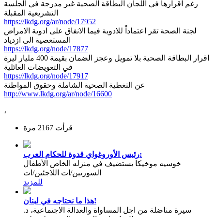
رغم اقرارها في اللجان البطاقة الصحية غير مدرجة في الجلسة
التشريعية المقبلة
https://lkdg.org/ar/node/17952
لجنة الصحة تقر اعتماداً للادوية فيما الانفاق على ادوية الامراض
المستعصية الى ازدياد
https://lkdg.org/node/17877
اقرار البطاقة الصحية بلا تمويل وعجز الضمان بقيمة 400 مليار ليرة
في التعويضات العائلية
https://lkdg.org/node/17917
عن التغطية الصحية الشاملة وحقوق المواطنة
http://www.lkdg.org/ar/node/16600
،
قرأت 2167 مرة
رئيس الأوروغواي قدوة للحكام العرب:
خوسيه موخيكا يستضيف في منزله الخاص الأطفال
السوريين/ات اللاجئين/ات
للمزيد
هذا ما نحتاجه في لبنان!
سيرة مناضلة من اجل المساواة والعدالة الاجتماعية، د.