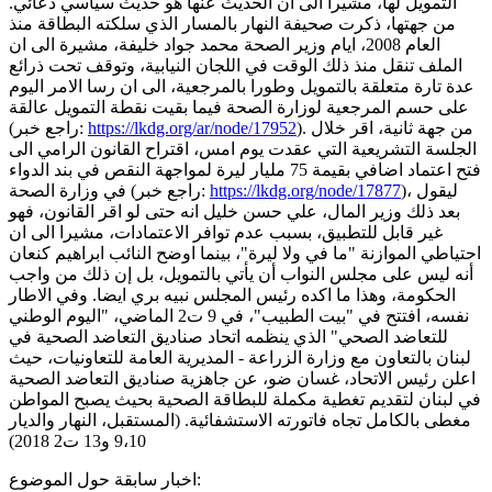
التمويل لها، مشيرا الى ان الحديث عنها هو حديث سياسي دعائي.
من جهتها، ذكرت صحيفة النهار بالمسار الذي سلكته البطاقة منذ
العام 2008، ايام وزير الصحة محمد جواد خليفة، مشيرة الى ان
الملف تنقل منذ ذلك الوقت في اللجان النيابية، وتوقف تحت ذرائع
عدة تارة متعلقة بالتمويل وطورا بالمرجعية، الى ان رسا الامر اليوم
على حسم المرجعية لوزارة الصحة فيما بقيت نقطة التمويل عالقة
). من جهة ثانية، اقر خلال
https://lkdg.org/ar/node/17952
(راجع خبر:
الجلسة التشريعية التي عقدت يوم امس، اقتراح القانون الرامي الى
فتح اعتماد اضافي بقيمة 75 مليار ليرة لمواجهة النقص في بند الدواء
)، ليقول
https://lkdg.org/node/17877
في وزارة الصحة (راجع خبر:
بعد ذلك وزير المال، علي حسن خليل انه حتى لو اقر القانون، فهو
غير قابل للتطبيق، بسبب عدم توافر الاعتمادات، مشيرا الى ان
احتياطي الموازنة "ما في ولا ليرة"، بينما اوضح النائب ابراهيم كنعان
أنه ليس على مجلس النواب أن يأتي بالتمويل، بل إن ذلك من واجب
الحكومة، وهذا ما اكده رئيس المجلس نبيه بري ايضا. وفي الاطار
نفسه، افتتح في "بيت الطبيب"، في 9 ت2 الماضي، "اليوم الوطني
للتعاضد الصحي" الذي ينظمه اتحاد صناديق التعاضد الصحية في
لبنان بالتعاون مع وزارة الزراعة - المديرية العامة للتعاونيات، حيث
اعلن رئيس الاتحاد، غسان ضو، عن جاهزية صناديق التعاضد الصحية
في لبنان لتقديم تغطية مكملة للبطاقة الصحية بحيث يصبح المواطن
مغطى بالكامل تجاه فاتورته الاستشفائية. (المستقبل، النهار والديار
9،10 و13 ت2 2018)
اخبار سابقة حول الموضوع: