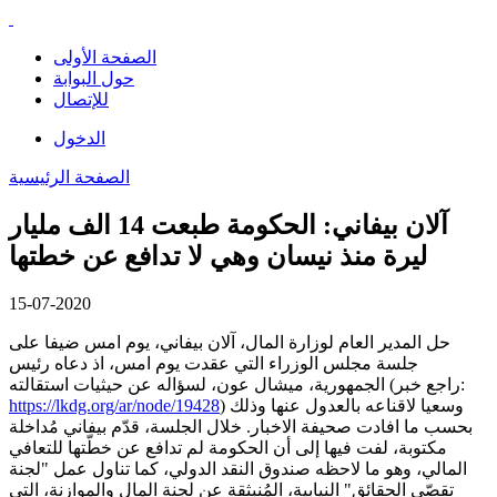
الصفحة الأولى
حول البوابة
للإتصال
الدخول
الصفحة الرئيسية
آلان بيفاني: الحكومة طبعت 14 الف مليار
ليرة منذ نيسان وهي لا تدافع عن خطتها
15-07-2020
حل المدير العام لوزارة المال، آلان بيفاني، يوم امس ضيفا على
جلسة مجلس الوزراء التي عقدت يوم امس، اذ دعاه رئيس
الجمهورية، ميشال عون، لسؤاله عن حيثيات استقالته (راجع خبر:
) وسعيا لاقناعه بالعدول عنها وذلك
https://lkdg.org/ar/node/19428
بحسب ما افادت صحيفة الاخبار. خلال الجلسة، قدّم بيفاني مُداخلة
مكتوبة، لفت فيها إلى أن الحكومة لم تدافع عن خطّتها للتعافي
المالي، وهو ما لاحظه صندوق النقد الدولي، كما تناول عمل "لجنة
تقصّي الحقائق" النيابية، المُنبثقة عن لجنة المال والموازنة، التي