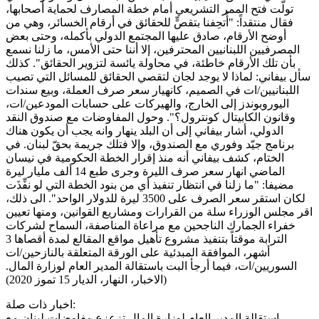
تولّت فتح الممر التشريعي أمام خطة المصارف لحماية أصحابها،
فقال منتقداً: "أُتحِفنا بتقصٍّ للحقائق في أرقام الخسائر، وهي من
أوضح الأرقام، صادق عليها المجتمع الدولي بأكمله، وحتى بعض
المصرفيين اللبنانيين المحترفين، إلا أننا حتى الأمس، ما زلنا نسمع
بأن تلك الأرقام خاطئة، في محاولة يائسة لتزوير الحقائق". كذلك
سأل بيفاني: لماذا لا يوجد لجان لتقصي الحقائق للمسائل التي تصيب
اللبنانيين/ات في الصميم، كانهيار سعر صرف العملة، وبيع سندات
اليوروبوندز إلى الخارج، والهيركات على حسابات المودعين/ات،
وقانون الكابيتال كونترول؟". وحول المفاوضات مع صندوق النقد
الدولي، أشار بيفاني إلى أن البلد ينهار وانه يجب أن يكون هناك
برنامج جيّد وفوري مع الصندوق، وإلا فتلك جريمة بحقّ لبنان. في
الختام، كشف بيفاني أنه منذ إقرار الخطة الحكومية في نيسان
الماضي انهار سعر صرف الليرة وجرى طبع 14 ألف مليار ليرة
مضيفا: "ما زلنا في انتظار تنفيذ أي من بنود الخطة التي لو نفِّذَت
لكان استقر سعر الصرف على 3500 ليرة للدولار الواحد". الى ذلك،
اقر مجلس الوزراء سلة من القرارات ومشاريع القوانين، ومنها تعيين
خفراء الجمارك الناجحين مع مراعاة المناصفة، السماح لشركات
الترابة موقتاً بتنفيذ مشروع تأهيل مواقع المقالع لمدة أقصاها 3
أشهر، الموافقة المبدئية على الورقة المتعلقة بالنازحين/ات
السوريين/ات، فيما أرجأ البت باستقالة المدير العام لوزارة المال.
(الاخبار، النهار، الديار 15 تموز 2020)
اخبار ذات صلة:
استقالة المدير العام لوزارة المال تزعزع مفاوضات لبنان مع