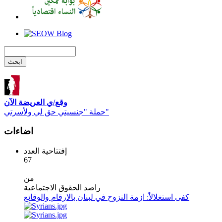
وقع/ي العريضة الآن
حملة "جنسيتي حق لي ولأسرتي"
اضاءات
إفتتاحية العدد
67
من
راصد الحقوق الاجتماعية
كفى استغلالاً: ازمة النزوح في لبنان بالارقام والوقائع